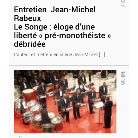
- Critique sortie Théâtre
Entretien Jean-Michel
Rabeux
Le Songe : éloge d’une
liberté « pré-monothéiste »
débridée
L'auteur et metteur en scène Jean-Michel [...]
Entretien Jean-Pierre Vincent
L’Orestie
: acte de naissance de la démocratie? et de notre
théâtre
- Critique sortie Théâtre