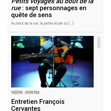
Petits voyages au bout de la
rue
: sept personnages en
quête de sens
Au bout de la rue, la petite école où [...]
Entretien François Cervantes
« Le théâtre est profondément charnel. »
- Critique sortie Théâtre
THÉÂTRE - ENTRETIEN
Entretien François
Cervantes