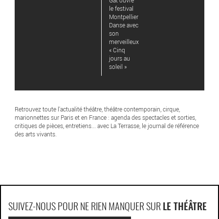
Gat ouvre
le festival
Montpellier
Danse avec
son
merveilleux
« Cinq
jours au
soleil »
Retrouvez toute l'actualité théâtre, théâtre contemporain, cirque,
marionnettes sur Paris et en France : agenda des spectacles et sorties,
critiques de pièces, entretiens... avec La Terrasse, le journal de référence
des arts vivants.
SUIVEZ-NOUS POUR NE RIEN MANQUER SUR
LE THÉÂTRE