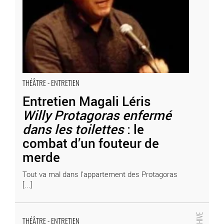
- Critique sortie Théâtre
THÉÂTRE - ENTRETIEN
Entretien Magali Léris
Willy Protagoras enfermé
dans les toilettes
: le
combat d’un fouteur de
merde
Tout va mal dans l'appartement des Protagoras
[...]
Entretien Jean-Michel Rabeux
Le Songe : éloge d’une liberté « pré-monothéiste » débridée
THÉÂTRE - ENTRETIEN