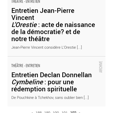
THÉÂTRE - ENTRETIEN
Entretien Jean-Pierre
Vincent
L’Orestie
: acte de naissance
de la démocratie? et de
notre théâtre
Jean-Pierre Vincent considère L'Orestie [...]
Entretien Declan Donnellan
Cymbeline
: pour une rédemption spirituelle
THÉÂTRE - ENTRETIEN
- Critique sortie Théâtre
Entretien Declan Donnellan
Cymbeline
: pour une
rédemption spirituelle
De Pouchkine à Tchekhov, sans oublier bien [...]
«
188
189
190
191
192
»