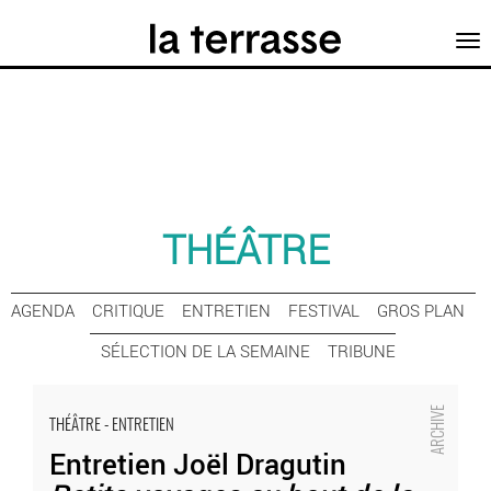
Tog
nav
THÉÂTRE
AGENDA
CRITIQUE
ENTRETIEN
FESTIVAL
GROS PLAN
SÉLECTION DE LA SEMAINE
TRIBUNE
Entretien Joël Dragutin
Petits voyages au bout de la rue
: sept personnages en
THÉÂTRE - ENTRETIEN
quête de sens
Entretien Joël Dragutin
- Critique sortie Théâtre