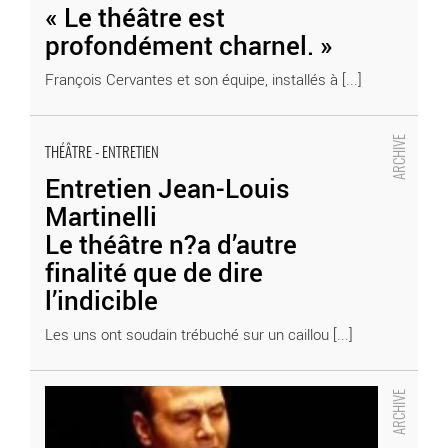
« Le théâtre est
profondément charnel. »
François Cervantes et son équipe, installés à [...]
Entretien Jean-Louis Martinelli
Le théâtre n?a d’autre finalité que de dire l’indicible
THÉÂTRE - ENTRETIEN
- Critique sortie Théâtre
Entretien Jean-Louis
Martinelli
Le théâtre n?a d’autre
finalité que de dire
l’indicible
Les uns ont soudain trébuché sur un caillou [...]
Entretien Magali Léris
Willy Protagoras enfermé dans les toilettes
: le combat d’un
fouteur de merde