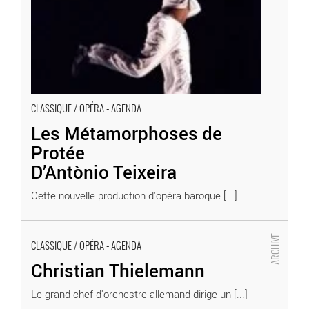
CLASSIQUE / OPÉRA - AGENDA
Les Métamorphoses de
Protée
D’Antònio Teixeira
Cette nouvelle production d'opéra baroque [...]
Christian Thielemann
CLASSIQUE / OPÉRA - AGENDA
- Critique sortie Classique / Opéra
Christian Thielemann
Le grand chef d'orchestre allemand dirige un [...]