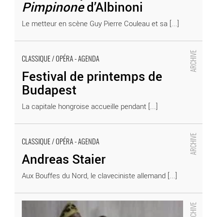
Pimpinone
d’Albinoni
Le metteur en scène Guy Pierre Couleau et sa [...]
Festival de printemps de Budapest
CLASSIQUE / OPÉRA - AGENDA
- Critique sortie Classique / Opéra
Festival de printemps de
Budapest
La capitale hongroise accueille pendant [...]
Andreas Staier
CLASSIQUE / OPÉRA - AGENDA
- Critique sortie Classique / Opéra
Andreas Staier
Aux Bouffes du Nord, le claveciniste allemand [...]
Le Jugement dernier de Telemann
- Critique sortie Classique / Opéra