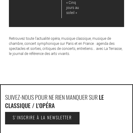
« Cinq
jours au
soleil »
Retrouvez toute l'actualité opéra, musique classique, musique de
chambre, concert symphonique sur Paris et en France : agenda des
spectacles et sorties, critiques de concerts, entretiens... avec La Terrasse,
le journal de référence des arts vivants.
SUIVEZ-NOUS POUR NE RIEN MANQUER SUR
LE
CLASSIQUE / L'OPÉRA
S'INSCRIRE À LA NEWSLETTER