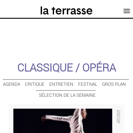
Tog
nav
CLASSIQUE / OPÉRA
AGENDA
CRITIQUE
ENTRETIEN
FESTIVAL
GROS PLAN
SÉLECTION DE LA SEMAINE
Les Métamorphoses de Protée
D’Antònio Teixeira
- Critique sortie Classique / Opéra