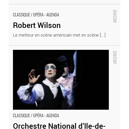
Robert Wilson
CLASSIQUE / OPÉRA - AGENDA
- Critique sortie Classique / Opéra
Robert Wilson
Le metteur en scène américain met en scène [...]
Orchestre National d’Ile-de-France
- Critique sortie Classique / Opéra
CLASSIQUE / OPÉRA - AGENDA
Orchestre National d’Ile-de-