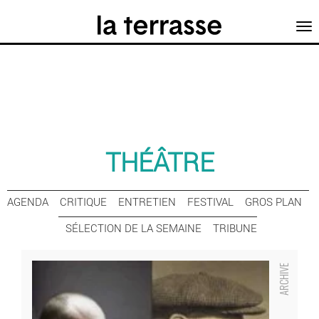
Tog
nav
THÉÂTRE
AGENDA
CRITIQUE
ENTRETIEN
FESTIVAL
GROS PLAN
SÉLECTION DE LA SEMAINE
TRIBUNE
Volpone ou le renard - Critique sortie Théâtre