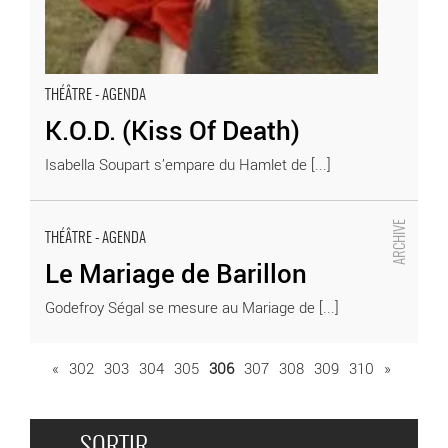
THÉÂTRE - AGENDA
K.O.D. (Kiss Of Death)
Isabella Soupart s’empare du Hamlet de [...]
Le Mariage de Barillon - Critique sortie Théâtre
THÉÂTRE - AGENDA
Le Mariage de Barillon
Godefroy Ségal se mesure au Mariage de [...]
«
302
303
304
305
306
307
308
309
310
»
SORTIR