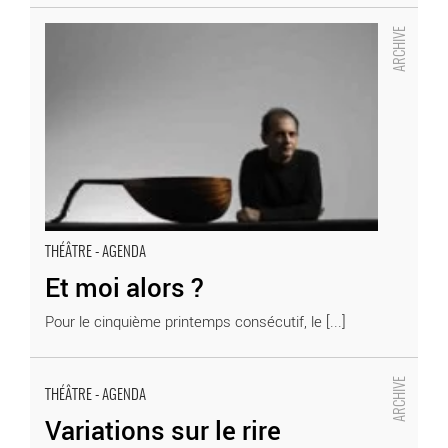
Et moi alors ?
- Critique sortie Théâtre
THÉÂTRE - AGENDA
Et moi alors ?
Pour le cinquième printemps consécutif, le [...]
Variations sur le rire
THÉÂTRE - AGENDA
- Critique sortie Théâtre
Variations sur le rire