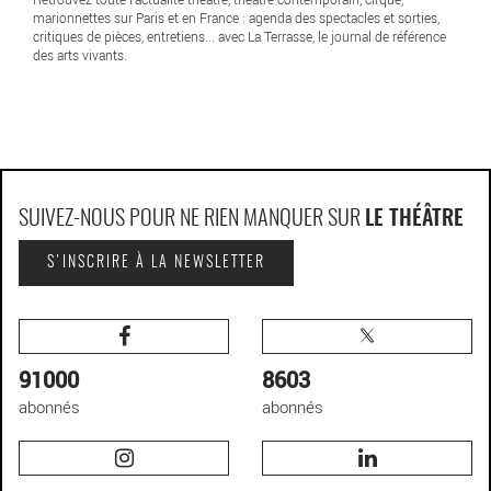
marionnettes sur Paris et en France : agenda des spectacles et sorties,
critiques de pièces, entretiens... avec La Terrasse, le journal de référence
des arts vivants.
SUIVEZ-NOUS POUR NE RIEN MANQUER SUR
LE THÉÂTRE
S'INSCRIRE À LA NEWSLETTER
91000
8603
abonnés
abonnés