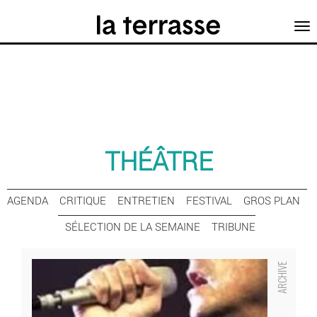
Tog
nav
THÉÂTRE
AGENDA
CRITIQUE
ENTRETIEN
FESTIVAL
GROS PLAN
SÉLECTION DE LA SEMAINE
TRIBUNE
Eclats baroques ? Festival de théâtre baroque
- Critique sortie Théâtre