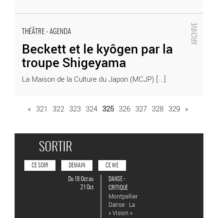
Beckett et le kyôgen par la troupe Shigeyama
THÉÂTRE - AGENDA
- Critique sortie Théâtre
Beckett et le kyôgen par la
troupe Shigeyama
La Maison de la Culture du Japon (MCJP) [...]
«
321
322
323
324
325
326
327
328
329
»
SORTIR
CE SOIR
DEMAIN
CE WE
: En savoir plus
Du 18 Oct au
DANSE -
21 Oct
CRITIQUE
Montpellier
Danse : La
« Vision »