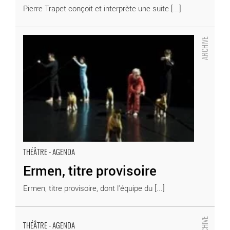
Pierre Trapet conçoit et interprète une suite [...]
Ermen, titre provisoire
- Critique sortie Théâtre
THÉÂTRE - AGENDA
Ermen, titre provisoire
Ermen, titre provisoire, dont l'équipe du [...]
La Philosophie dans le boudoir
THÉÂTRE - AGENDA
- Critique sortie Théâtre