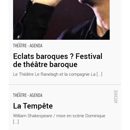
THÉÂTRE - AGENDA
Eclats baroques ? Festival
de théâtre baroque
Le Théâtre Le Ranelagh et la compagnie La [...]
La Tempête
THÉÂTRE - AGENDA
- Critique sortie Théâtre
La Tempête
William Shakespeare / mise en scène Dominique
[...]