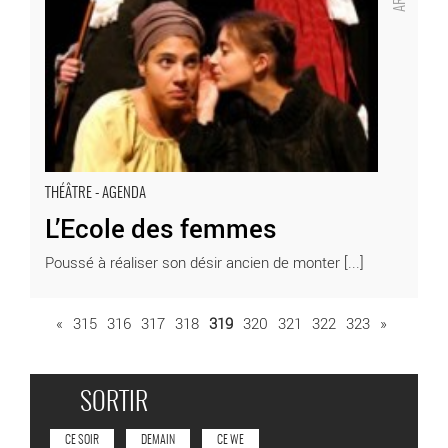
THÉÂTRE - AGENDA
L’Ecole des femmes
Poussé à réaliser son désir ancien de monter [...]
«
315
316
317
318
319
320
321
322
323
»
SORTIR
CE SOIR
DEMAIN
CE WE