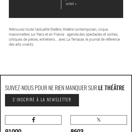
soleil »
Retrouvez toute l'actualité théâtre, théâtre contemporain, cirque,
marionnettes sur Paris et en France : agenda des spectacles et sorties,
critiques de pièces, entretiens... avec La Terrasse, le journal de référence
des arts vivants.
SUIVEZ-NOUS POUR NE RIEN MANQUER SUR
LE THÉÂTRE
S'INSCRIRE À LA NEWSLETTER
91000
8603