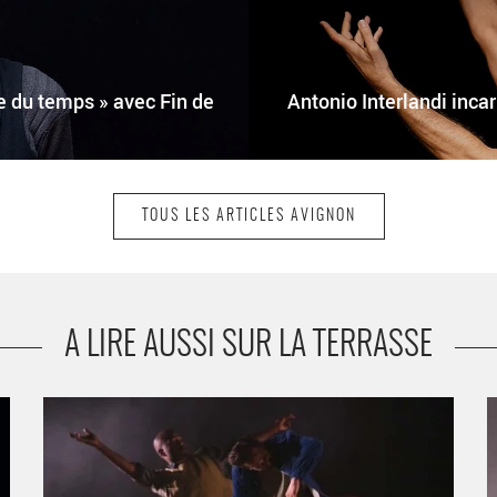
e du temps » avec Fin de
Antonio Interlandi inca
TOUS LES ARTICLES AVIGNON
A LIRE AUSSI SUR LA TERRASSE
On (y) danse aussi l’été ! des Hivernales - Critique sortie
W
Avignon / 2022 Avignon Avignon Off. CDCN Les
2
Hivernales