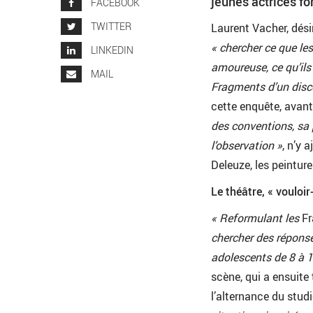
jeunes actrices f
FACEBOOK
TWITTER
Laurent Vacher, dési
« chercher ce que les
LINKEDIN
amoureuse, ce qu’ils 
MAIL
Fragments d’un dis
cette enquête, avant
des conventions, sa
l’observation »
, n’y 
Deleuze, les peintur
Le théâtre, « vouloir
« Reformulant les
F
chercher des réponse
adolescents de 8 à 
scène, qui a ensuite
l’alternance du stud