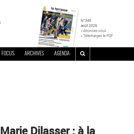
N°345
août 2026
» Abonnez-vous
» Téléchargez le PDF
FOCUS
ARCHIVES
AGENDA
arie Dilasser : à la