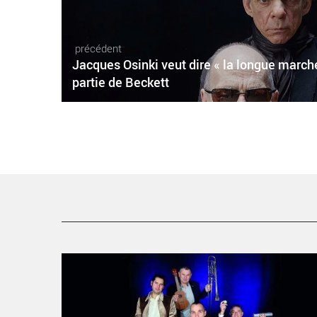
précédent
Jacques Osinki veut dire « la longue march
partie de Beckett
Melting Pop d’Odyssée ensemble & cie - Critique sortie
Avignon / 2022 Avignon Avignon Off. Théâtre des Vents