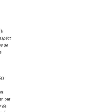
.
 à
respect
ns de
s
lés
en
en par
r de