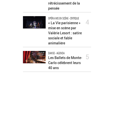
rétrécissement de la
pensée
OPÉRA MIS EN SCÈNE - CRITIQUE
4
« La Vie parisienne »
mise en scène par
Valérie Lesort : satire
sociale et fable
animalière
DANSE - AGENDA
5
Les Ballets de Monte-
Carlo célèbrent leurs
40 ans