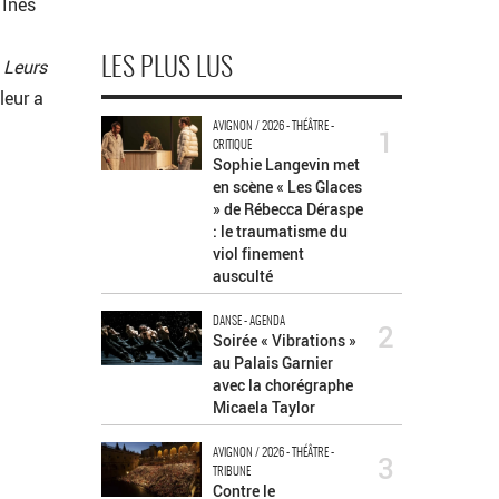
 Inès
. Leurs
LES PLUS LUS
leur a
AVIGNON / 2026 - THÉÂTRE -
1
CRITIQUE
Sophie Langevin met
en scène « Les Glaces
» de Rébecca Déraspe
: le traumatisme du
viol finement
ausculté
DANSE - AGENDA
2
Soirée « Vibrations »
au Palais Garnier
avec la chorégraphe
Micaela Taylor
AVIGNON / 2026 - THÉÂTRE -
3
TRIBUNE
Contre le