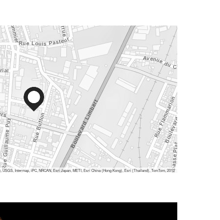
 USGS, Intermap, iPC, NRCAN, Esri Japan, METI, Esri China (Hong Kong), Esri (Thailand), TomTom, 2012