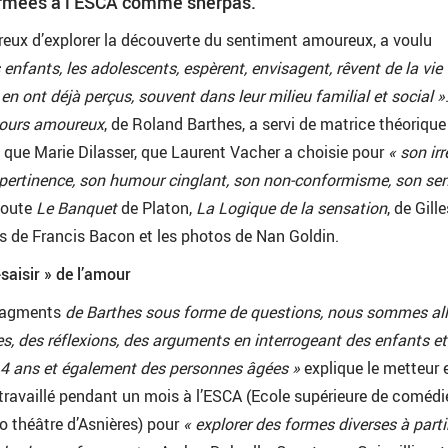
ormées à l’ESCA comme sherpas.
reux d’explorer la découverte du sentiment amoureux, a voulu
 enfants, les adolescents, espèrent, envisagent, rêvent de la vie
en ont déjà perçus, souvent dans leur milieu familial et social »
cours amoureux
, de Roland Barthes, a servi de matrice théorique
 que Marie Dilasser, que Laurent Vacher a choisie pour
« son ir
 pertinence, son humour cinglant, son non-conformisme, son se
ajoute
Le Banquet
de Platon,
La Logique de la sensation
, de Gille
es de Francis Bacon et les photos de Nan Goldin.
-saisir » de l’amour
ragments
de Barthes sous forme de questions, nous sommes al
s, des réflexions, des arguments en interrogeant des enfants et
14 ans et également des personnes âgées »
explique le metteur 
 travaillé pendant un mois à l’ESCA (Ecole supérieure de comédi
io théâtre d’Asnières) pour
« explorer des formes diverses à parti