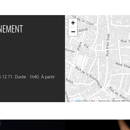
+
ÉNEMENT
−
5 12 71. Durée : 1h40. À partir
Leaflet
| Tiles © Esri — Source: Esri, DeLorme, NAVTEQ,