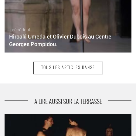
précédent
Hiroaki Umeda et Olivier Dubois au Centre
Georges Pompidou.
TOUS LES ARTICLES DANSE
suivant
Répertoire contemporain à Artdanthé
A LIRE AUSSI SUR LA TERRASSE
Limb’s theorem et Jérôme Bel - Critique sortie Danse Paris
Théâtre du Châtelet