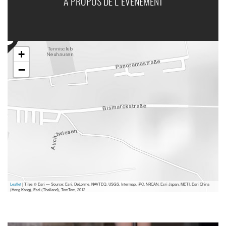
A PROPOS DE L'ÉVÉNEMENT
+
−
Leaflet
| Tiles © Esri — Source: Esri, DeLorme, NAVTEQ, USGS, Intermap, iPC, NRCAN, Esri Japan, METI, Esri China
(Hong Kong), Esri (Thailand), TomTom, 2012