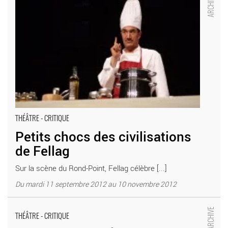
Paris Théâtre du Rond-Point
THÉÂTRE - CRITIQUE
Petits chocs des civilisations
de Fellag
Sur la scène du Rond-Point, Fellag célèbre [...]
Du mardi 11 septembre 2012 au 10 novembre 2012
La Critique de l’École des femmes - Critique sortie Théâtre Paris
Studio-Théâtre de la Comédie-Française
THÉÂTRE - CRITIQUE