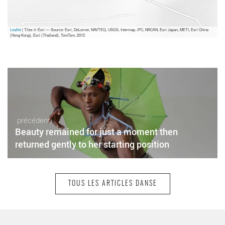
Leaflet
| Tiles © Esri — Source: Esri, DeLorme, NAVTEQ, USGS, Intermap, iPC, NRCAN, Esri Japan, METI, Esri China
(Hong Kong), Esri (Thailand), TomTom, 2012
précédent
Beauty remained for just a moment then
returned gently to her starting position
TOUS LES ARTICLES DANSE
suivant