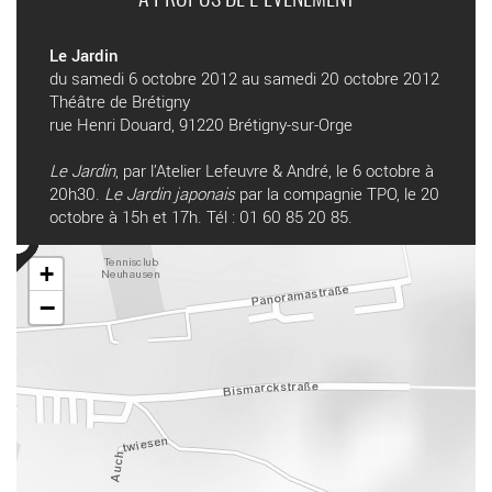
Le Jardin
du samedi 6 octobre 2012 au samedi 20 octobre 2012
Théâtre de Brétigny
rue Henri Douard, 91220 Brétigny-sur-Orge
Le Jardin
, par l’Atelier Lefeuvre & André, le 6 octobre à
20h30.
Le Jardin japonais
par la compagnie TPO, le 20
octobre à 15h et 17h. Tél : 01 60 85 20 85.
+
−