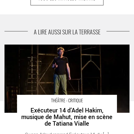
suivant
La vie invisible de Guillaume Poix, mise en
scène de Lorraine de Sagazan
A LIRE AUSSI SUR LA TERRASSE
Exécuteur 14 d’Adel Hakim, musique de Mahut, mise en scène
de Tatiana Vialle - Critique sortie Théâtre Paris Théâtre du Rond-
Point
THÉÂTRE - CRITIQUE
Exécuteur 14 d’Adel Hakim,
musique de Mahut, mise en scène
de Tatiana Vialle