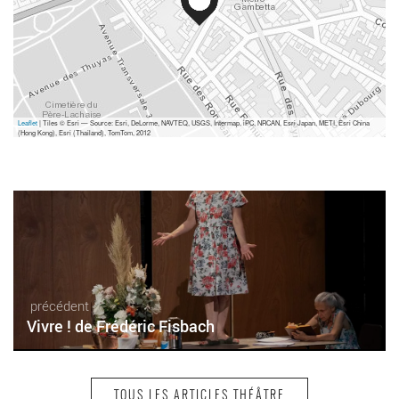
Leaflet
| Tiles © Esri — Source: Esri, DeLorme, NAVTEQ, USGS, Intermap, iPC, NRCAN, Esri Japan, METI, Esri China
(Hong Kong), Esri (Thailand), TomTom, 2012
précédent
Vivre ! de Frédéric Fisbach
TOUS LES ARTICLES THÉÂTRE