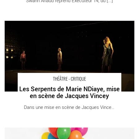
Swann Arlaud reprend Exécuteur 14, du [...]
Les Serpents de Marie NDiaye, mise en scène de Jacques
Vincey - Critique sortie Théâtre Tours Théâtre Olympia - CDN de
Tours
THÉÂTRE - CRITIQUE
Les Serpents de Marie NDiaye, mise
en scène de Jacques Vincey
Dans une mise en scène de Jacques Vincey, [...]
Elle/Ulysse d’Anne Contensou - Critique sortie Théâtre Paris Les
Plateaux Sauvages