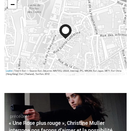
−
Leaflet
| Tiles © Esri — Source: Esri, DeLorme, NAVTEQ, USGS, Intermap, iPC, NRCAN, Esri Japan, METI, Esri China
(Hong Kong), Esri (Thailand), TomTom, 2012
précédent
« Une Rose plus rouge », Christine Muller
interroge nos façons d’aimer et la possibilité