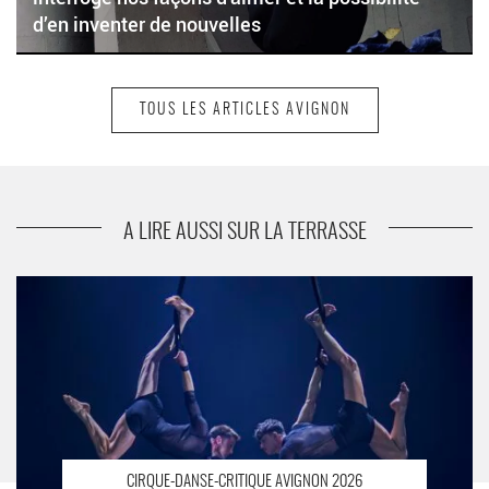
d’en inventer de nouvelles
TOUS LES ARTICLES AVIGNON
suivant
« L’engagement de Jean Jaurès et Rose Valland
» , Pierrette Dupoyet met en lumière ces deux
figures exemplaires par la puissance de leur
engagement
A LIRE AUSSI SUR LA TERRASSE
Gabor Zsiros et Renato Illes réunissent grâce et force dans «
Same », entre cirque et danse. - Critique sortie Avignon / 2026
Avignon Avignon Off. Présence Pasteur
CIRQUE-DANSE-CRITIQUE AVIGNON 2026