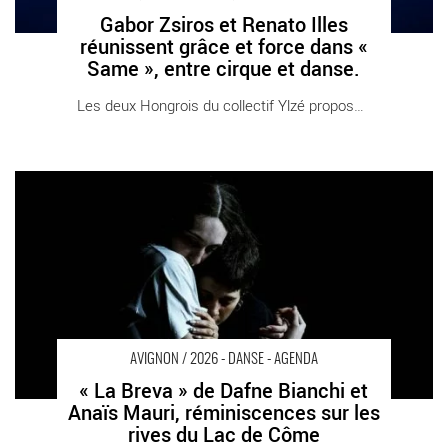
Gabor Zsiros et Renato Illes
réunissent grâce et force dans «
Same », entre cirque et danse.
Les deux Hongrois du collectif Ylzé proposent [...]
« La Breva » de Dafne Bianchi et Anaïs Mauri, réminiscences
sur les rives du Lac de Côme - Critique sortie Avignon / 2026
Avignon Avignon Off. La Parenthèse
AVIGNON / 2026 - DANSE - AGENDA
« La Breva » de Dafne Bianchi et
Anaïs Mauri, réminiscences sur les
rives du Lac de Côme