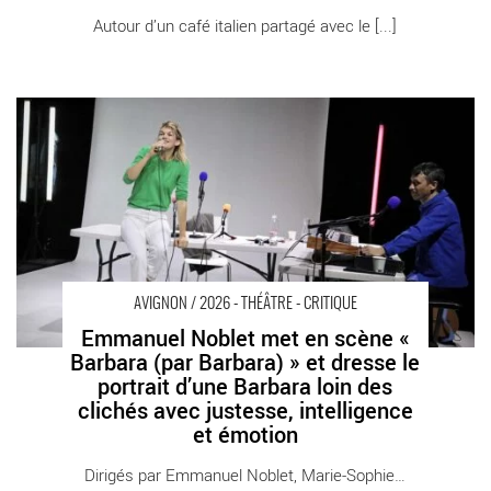
Autour d’un café italien partagé avec le [...]
Emmanuel Noblet met en scène « Barbara (par Barbara) » et
dresse le portrait d’une Barbara loin des clichés avec justesse,
intelligence et émotion - Critique sortie Avignon / 2026 Avignon
Avignon Off. Le 11 • Avignon – Espaces Mistral
AVIGNON / 2026 - THÉÂTRE - CRITIQUE
Emmanuel Noblet met en scène «
Barbara (par Barbara) » et dresse le
portrait d’une Barbara loin des
clichés avec justesse, intelligence
et émotion
Dirigés par Emmanuel Noblet, Marie-Sophie [...]