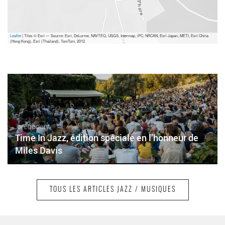
Leaflet
| Tiles © Esri — Source: Esri, DeLorme, NAVTEQ, USGS, Intermap, iPC, NRCAN, Esri Japan, METI, Esri China
(Hong Kong), Esri (Thailand), TomTom, 2012
précédent
Time In Jazz, édition spéciale en l’honneur de
Miles Davis
TOUS LES ARTICLES JAZZ / MUSIQUES