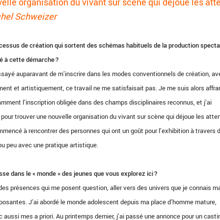
elle organisation du vivant sur scène qui déjoue les att
hel Schweizer
essus de création qui sortent des schémas habituels de la production specta
é à cette démarche ?
essayé auparavant de m’inscrire dans les modes conventionnels de création, av
nt et artistiquement, ce travail ne me satisfaisait pas. Je me suis alors affra
mment l’inscription obligée dans des champs disciplinaires reconnus, et j’ai
our trouver une nouvelle organisation du vivant sur scène qui déjoue les atte
mmencé à rencontrer des personnes qui ont un goût pour l’exhibition à travers 
ou peu avec une pratique artistique.
sse dans le « monde » des jeunes que vous explorez ici ?
es présences qui me posent question, aller vers des univers que je connais ma
omposantes. J’ai abordé le monde adolescent depuis ma place d’homme mature,
ec aussi mes a priori. Au printemps dernier, j’ai passé une annonce pour un casti