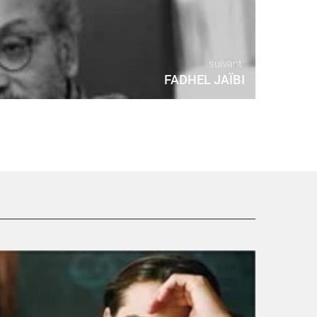
suivant
FADHEL JAÏBI
OHANNES VON MATUSCHKA - Critique sortie Théâtre