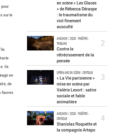
en scène « Les Glaces
t pour
» de Rébecca Déraspe
: le traumatisme du
s sur le
viol finement
ausculté
AVIGNON / 2026 - THÉÂTRE -
2
TRIBUNE
Contre le
ils
rétrécissement de la
ctacle
pensée
e. Ils
OPÉRA MIS EN SCÈNE - CRITIQUE
3
éagir en
« La Vie parisienne »
été, de
mise en scène par
Valérie Lesort : satire
s fauves
sociale et fable
animalière
AVIGNON / 2026 - THÉÂTRE -
4
CRITIQUE
Stanislas Roquette et
la compagnie Artepo