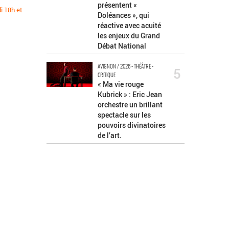
présentent «
i 18h et
Doléances », qui
réactive avec acuité
les enjeux du Grand
Débat National
AVIGNON / 2026 - THÉÂTRE -
5
CRITIQUE
« Ma vie rouge
Kubrick » : Eric Jean
orchestre un brillant
spectacle sur les
pouvoirs divinatoires
de l’art.