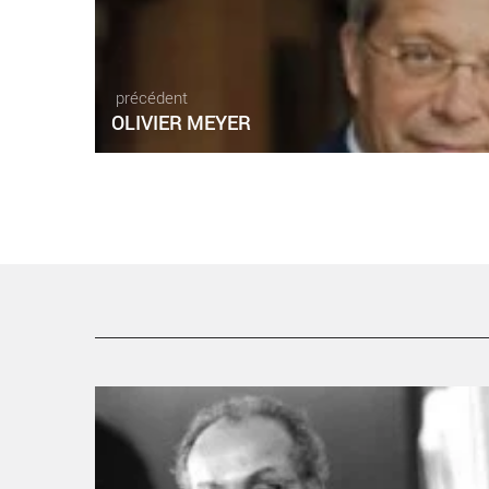
précédent
OLIVIER MEYER
FADHEL JAÏBI - Critique sortie Théâtre