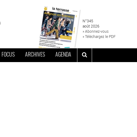
N°345
août 2026
» Abonnez-vous
» Téléchargez le PDF
FOCUS
ARCHIVES
AGENDA