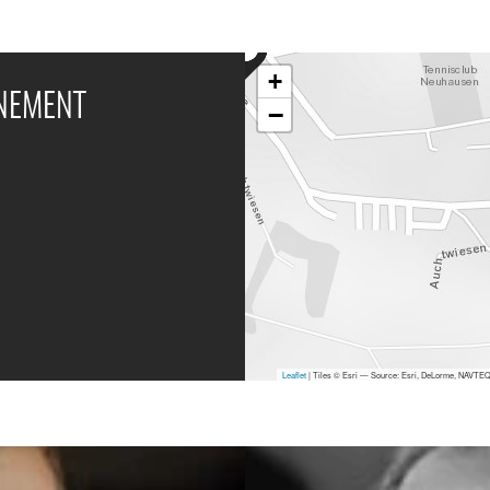
+
ÉNEMENT
−
Leaflet
| Tiles © Esri — Source: Esri, DeLorme, NAVTEQ,