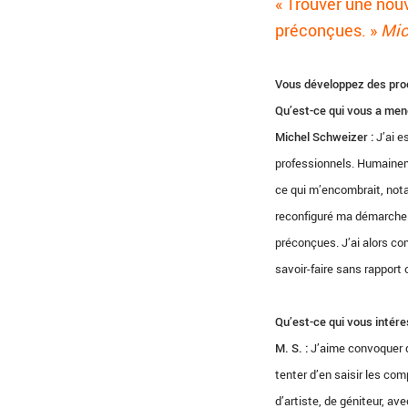
« Trouver une nouv
préconçues. »
Mic
Vous développez des proc
Qu’est-ce qui vous a men
Michel Schweizer :
J’ai 
professionnels. Humaineme
ce qui m’encombrait, nota
reconfiguré ma démarche p
préconçues. J’ai alors co
savoir-faire sans rapport 
Qu’est-ce qui vous intére
M. S. :
J’aime convoquer d
tenter d’en saisir les c
d’artiste, de géniteur, av