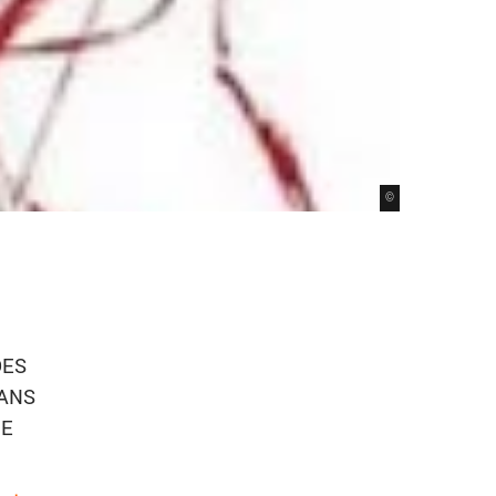
©
DES
DANS
IE