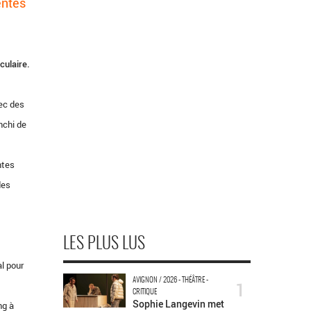
entes
culaire.
ec des
nchi de
ntes
des
LES PLUS LUS
l pour
AVIGNON / 2026 - THÉÂTRE -
1
CRITIQUE
Sophie Langevin met
ng à