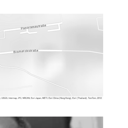
 USGS, Intermap, iPC, NRCAN, Esri Japan, METI, Esri China (Hong Kong), Esri (Thailand), TomTom, 2012