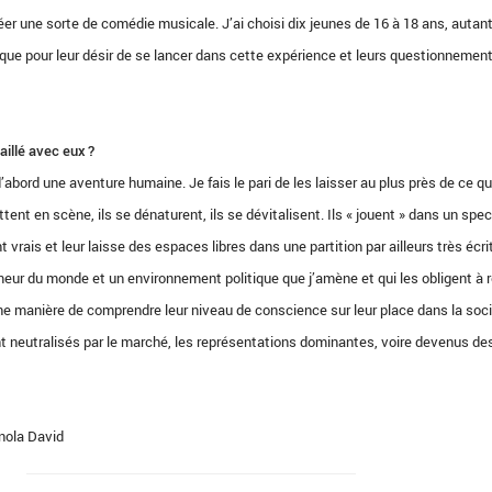
éer une sorte de comédie musicale. J’ai choisi dix jeunes de 16 à 18 ans, autan
s que pour leur désir de se lancer dans cette expérience et leurs questionnement
illé avec eux ?
bord une aventure humaine. Je fais le pari de les laisser au plus près de ce qu’
ttent en scène, ils se dénaturent, ils se dévitalisent. Ils « jouent » dans un spe
t vrais et leur laisse des espaces libres dans une partition par ailleurs très écrit
eur du monde et un environnement politique que j’amène et qui les obligent à r
 une manière de comprendre leur niveau de conscience sur leur place dans la soci
nt neutralisés par le marché, les représentations dominantes, voire devenus de
nola David