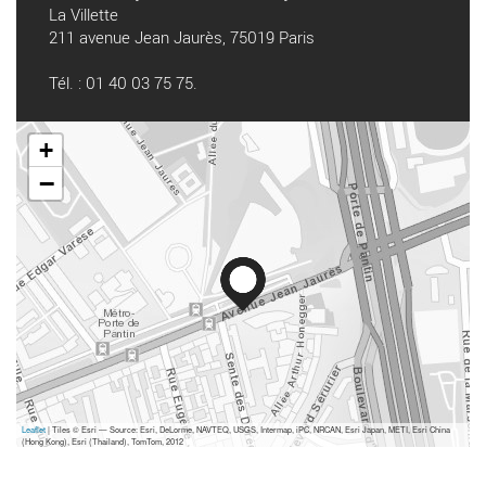
La Villette
211 avenue Jean Jaurès, 75019 Paris
Tél. : 01 40 03 75 75.
+
−
Leaflet
| Tiles © Esri — Source: Esri, DeLorme, NAVTEQ, USGS, Intermap, iPC, NRCAN, Esri Japan, METI, Esri China
(Hong Kong), Esri (Thailand), TomTom, 2012