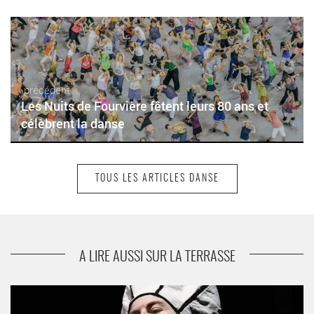
précédent
Les Nuits de Fourvière fêtent leurs 80 ans et
célèbrent la danse
TOUS LES ARTICLES DANSE
suivant
Ambra Senatore reprend « Per altre voci », son
solo créé en 2024
A LIRE AUSSI SUR LA TERRASSE
Le festival Tours d’Horizons 2026 déploie un paysage
chorégraphique où l’imaginaire se frotte au réel, où les corps