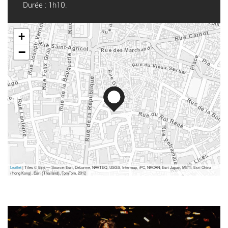
Durée : 1h10.
+
−
Leaflet
| Tiles © Esri — Source: Esri, DeLorme, NAVTEQ, USGS, Intermap, iPC, NRCAN, Esri Japan, METI, Esri China
(Hong Kong), Esri (Thailand), TomTom, 2012