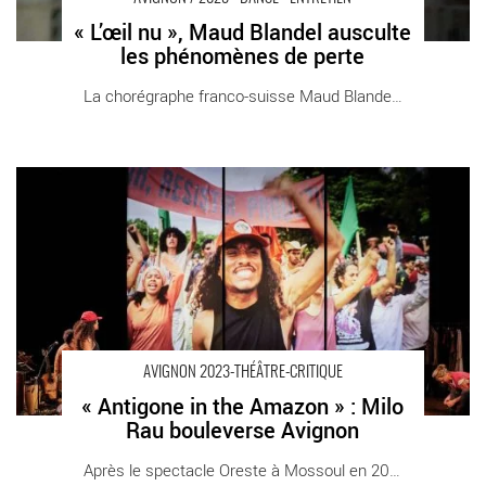
« L’œil nu », Maud Blandel ausculte
les phénomènes de perte
La chorégraphe franco-suisse Maud Blandel [...]
« Antigone in the Amazon » : Milo Rau bouleverse Avignon -
Critique sortie Avignon / 2023 Vedène L'Autre Scène du Grand
Avignon – Vedène.
AVIGNON 2023-THÉÂTRE-CRITIQUE
« Antigone in the Amazon » : Milo
Rau bouleverse Avignon
Après le spectacle Oreste à Mossoul en 2019 [...]