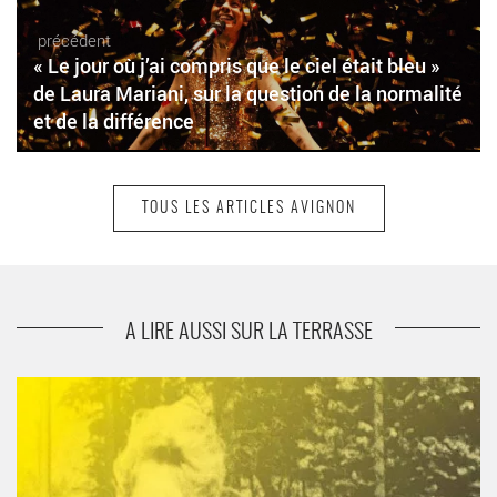
précédent
« Le jour où j’ai compris que le ciel était bleu »
de Laura Mariani, sur la question de la normalité
et de la différence
TOUS LES ARTICLES AVIGNON
suivant
« Paysages partagés » de Stefan Kaegi et
Caroline Barneaud, un spectacle qui donne à
éprouver notre lien avec la Nature
A LIRE AUSSI SUR LA TERRASSE
« Mémoire de Fille » d’Annie Ernaux mis en scène par Violette
Campo relie les générations - Critique sortie Avignon / 2023
Avignon Avignon Off. Le Figuier Pourpre