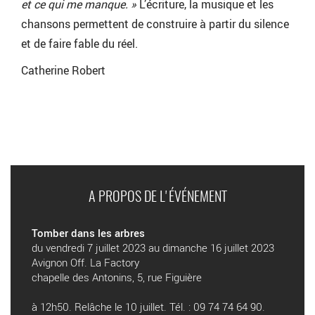
et ce qui me manque. »
L’écriture, la musique et les
chansons permettent de construire à partir du silence
et de faire fable du réel.
Catherine Robert
A PROPOS DE L'ÉVÉNEMENT
Tomber dans les arbres
du vendredi 7 juillet 2023 au dimanche 16 juillet 2023
Avignon Off. La Factory
chapelle des Antonins, 5, rue Figuière
à 12h50. Relâche le 10 juillet. Tél. : 09 74 74 64 90.