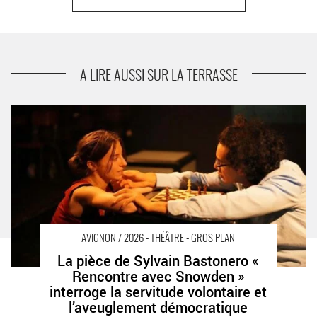
suivant
Le Festival Interférences, dix-huit rendez-vous
musicaux organisés par la FEVIS à L’Archivolte
et à la Collection Lambert
A LIRE AUSSI SUR LA TERRASSE
La pièce de Sylvain Bastonero « Rencontre avec Snowden »
interroge la servitude volontaire et l’aveuglement démocratique -
Critique sortie Avignon / 2026 Avignon Avignon Off. La Factory
AVIGNON / 2026 - THÉÂTRE - GROS PLAN
La pièce de Sylvain Bastonero «
Rencontre avec Snowden »
interroge la servitude volontaire et
l’aveuglement démocratique