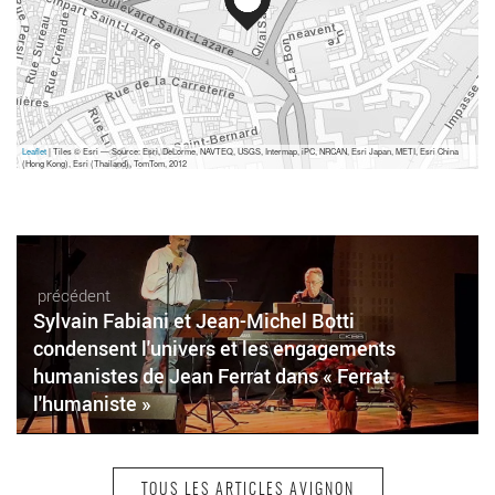
Leaflet
| Tiles © Esri — Source: Esri, DeLorme, NAVTEQ, USGS, Intermap, iPC, NRCAN, Esri Japan, METI, Esri China
(Hong Kong), Esri (Thailand), TomTom, 2012
précédent
Sylvain Fabiani et Jean-Michel Botti
condensent l'univers et les engagements
humanistes de Jean Ferrat dans « Ferrat
l'humaniste »
TOUS LES ARTICLES AVIGNON