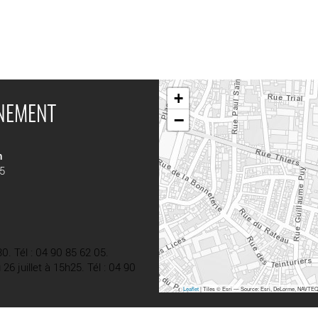
+
ÉNEMENT
−
n
15
30. Tél : 04 90 85 62 05.
 26 juillet à 15h25. Tél : 04 90
Leaflet
| Tiles © Esri — Source: Esri, DeLorme, NAVTEQ,