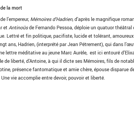
 de la mort
t de l’empereur,
Mémoires d’Hadrien,
d’après le magnifique roma
r et
Antinoüs
de Fernando Pessoa, déploie un quatuor théâtral 
e. Lettré et fin politique, pacifiste, lucide et tolérant, amoureu
ingt ans, Hadrien, (interprété par Jean Pétrement), qui dans l’œu
 lettre méditative au jeune Marc Aurèle, est ici entouré d’Elixa
 de liberté, d’Antoine, à qui il dicte ses Mémoires, fils de notab
 Plotine, présence fantomatique et amie chère, épouse disparue d
Une vie accomplie entre devoir, pouvoir et liberté.