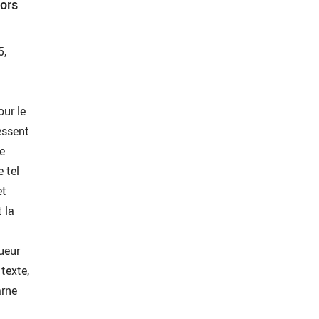
ors
5,
our le
ressent
e
 tel
et
t la
queur
texte,
arne