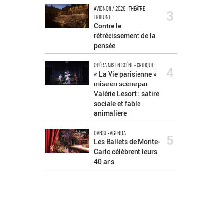
AVIGNON / 2026 - THÉÂTRE -
3
TRIBUNE
Contre le
rétrécissement de la
pensée
OPÉRA MIS EN SCÈNE - CRITIQUE
4
« La Vie parisienne »
mise en scène par
Valérie Lesort : satire
sociale et fable
animalière
DANSE - AGENDA
5
Les Ballets de Monte-
Carlo célèbrent leurs
40 ans