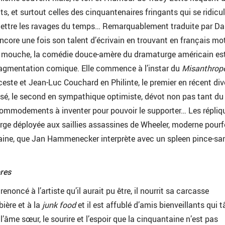
s, et surtout celles des cinquantenaires fringants qui se ridicu
ettre les ravages du temps… Remarquablement traduite par Da
ncore une fois son talent d’écrivain en trouvant en français mo
t mouche, la comédie douce-amère du dramaturge américain es
ragmentation comique. Elle commence à l’instar du
Misanthrop
ste et Jean-Luc Couchard en Philinte, le premier en récent div
usé, le second en sympathique optimiste, dévot non pas tant du
mmodements à inventer pour pouvoir le supporter… Les répliq
 gorge déployée aux saillies assassines de Wheeler, moderne pour
aine, que Jan Hammenecker interprète avec un spleen pince-san
res
 renoncé à l’artiste qu’il aurait pu être, il nourrit sa carcasse
bière et à la
junk food
et il est affublé d’amis bienveillants qui 
r l’âme sœur, le sourire et l’espoir que la cinquantaine n’est pas