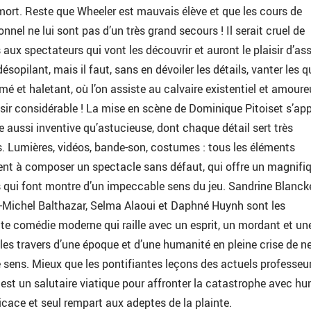
mort. Reste que Wheeler est mauvais élève et que les cours de
nel ne lui sont pas d’un très grand secours ! Il serait cruel de
 aux spectateurs qui vont les découvrir et auront le plaisir d’ass
sopilant, mais il faut, sans en dévoiler les détails, vanter les q
mé et haletant, où l’on assiste au calvaire existentiel et amour
sir considérable ! La mise en scène de Dominique Pitoiset s’ap
 aussi inventive qu’astucieuse, dont chaque détail sert très
. Lumières, vidéos, bande-son, costumes : tous les éléments
nt à composer un spectacle sans défaut, qui offre un magnifi
 qui font montre d’un impeccable sens du jeu. Sandrine Blanck
n-Michel Balthazar, Selma Alaoui et Daphné Huynh sont les
te comédie moderne qui raille avec un esprit, un mordant et un
 les travers d’une époque et d’une humanité en pleine crise de ne
 sens. Mieux que les pontifiantes leçons des actuels professeu
 est un salutaire viatique pour affronter la catastrophe avec hu
ficace et seul rempart aux adeptes de la plainte.