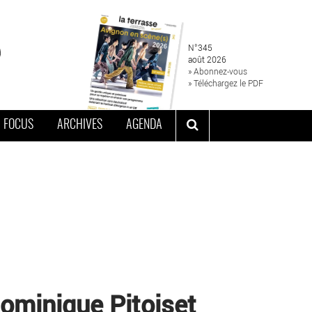
N°345
août 2026
» Abonnez-vous
» Téléchargez le PDF
FOCUS
ARCHIVES
AGENDA
Dominique Pitoiset