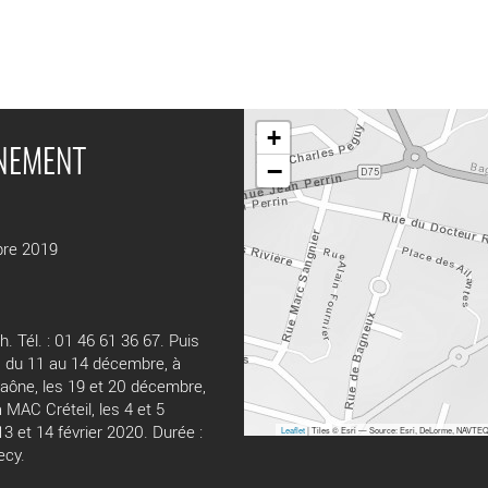
+
ÉNEMENT
−
bre 2019
 Tél. : 01 46 61 36 67. Puis
, du 11 au 14 décembre, à
Saône, les 19 et 20 décembre,
 MAC Créteil, les 4 et 5
13 et 14 février 2020. Durée :
Leaflet
| Tiles © Esri — Source: Esri, DeLorme, NAVTEQ,
ecy.