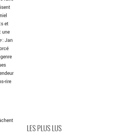
lisent
niel
ts et
t une
e
: Jan
orcé
 genre
ues
fendeur
s-rire
tâchent
LES PLUS LUS