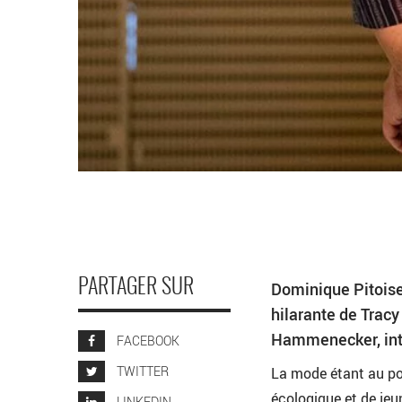
PARTAGER SUR
Dominique Pitoise
hilarante de Trac
Hammenecker, inte
FACEBOOK
TWITTER
La mode étant au po
écologique et de jeun
LINKEDIN