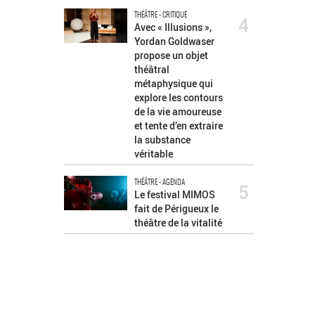
THÉÂTRE - CRITIQUE
4
Avec « Illusions »,
Yordan Goldwaser
propose un objet
théâtral
métaphysique qui
explore les contours
de la vie amoureuse
et tente d’en extraire
la substance
véritable
THÉÂTRE - AGENDA
5
Le festival MIMOS
fait de Périgueux le
théâtre de la vitalité