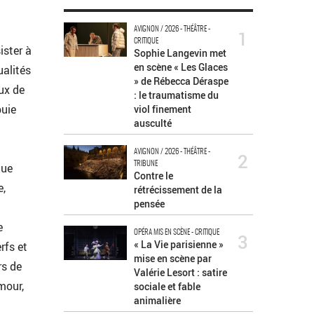
AVIGNON / 2026 - THÉÂTRE -
1
CRITIQUE
ister à
Sophie Langevin met
en scène « Les Glaces
ualités
» de Rébecca Déraspe
eux de
: le traumatisme du
puie
viol finement
ausculté
AVIGNON / 2026 - THÉÂTRE -
2
TRIBUNE
que
Contre le
e,
rétrécissement de la
pensée
e
OPÉRA MIS EN SCÈNE - CRITIQUE
3
« La Vie parisienne »
rfs et
mise en scène par
rs de
Valérie Lesort : satire
mour,
sociale et fable
animalière