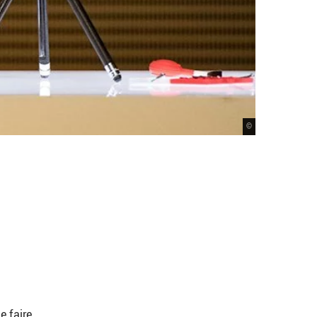
©
i
e faire