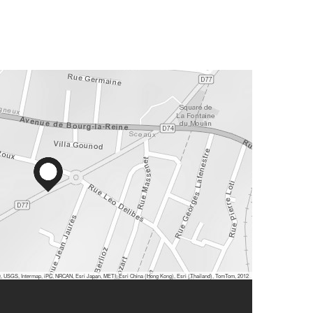
 USGS, Intermap, iPC, NRCAN, Esri Japan, METI, Esri China (Hong Kong), Esri (Thailand), TomTom, 2012