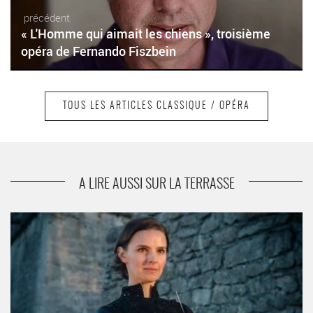
précédent
« L'Homme qui aimait les chiens », troisième
opéra de Fernando Fiszbein
TOUS LES ARTICLES CLASSIQUE / OPÉRA
suivant
Valentin Malinin consacre son récital à la
musique de John Cage
A LIRE AUSSI SUR LA TERRASSE
Orchestre de Paris, direction Paavo Järvi et Oksana Lyniv -
Critique sortie Classique / Opéra Paris Philharmonie