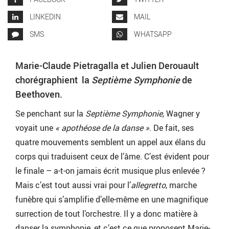
LINKEDIN
MAIL
SMS
WHATSAPP
Marie-Claude Pietragalla et Julien Derouault
chorégraphient la
Septième Symphonie
de
Beethoven.
Se penchant sur la
Septième Symphonie
, Wagner y
voyait une
« apothéose de la danse »
. De fait, ses
quatre mouvements semblent un appel aux élans du
corps qui traduisent ceux de l’âme. C’est évident pour
le finale – a-t-on jamais écrit musique plus enlevée ?
Mais c’est tout aussi vrai pour l’
allegretto
, marche
funèbre qui s’amplifie d’elle-même en une magnifique
surrection de tout l’orchestre. Il y a donc matière à
danser la symphonie, et c’est ce que proposent Marie-