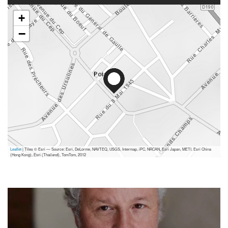
+
−
Leaflet
| Tiles © Esri — Source: Esri, DeLorme, NAVTEQ, USGS, Intermap, iPC, NRCAN, Esri Japan, METI, Esri China
(Hong Kong), Esri (Thailand), TomTom, 2012