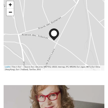
+
−
Leaflet
| Tiles © Esri — Source: Esri, DeLorme, NAVTEQ, USGS, Intermap, iPC, NRCAN, Esri Japan, METI, Esri China
(Hong Kong), Esri (Thailand), TomTom, 2012