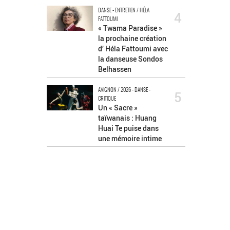
DANSE - ENTRETIEN / HÉLA
4
FATTOUMI
« Twama Paradise »
la prochaine création
d’ Héla Fattoumi avec
la danseuse Sondos
Belhassen
AVIGNON / 2026 - DANSE -
5
CRITIQUE
Un « Sacre »
taïwanais : Huang
Huai Te puise dans
une mémoire intime