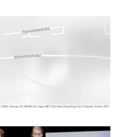
 USGS, Intermap, iPC, NRCAN, Esri Japan, METI, Esri China (Hong Kong), Esri (Thailand), TomTom, 2012