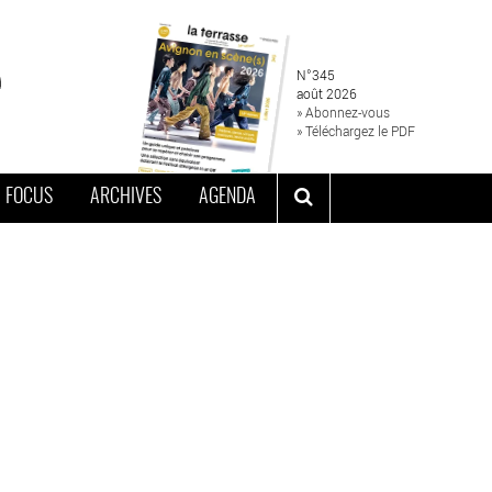
N°345
août 2026
» Abonnez-vous
» Téléchargez le PDF
FOCUS
ARCHIVES
AGENDA