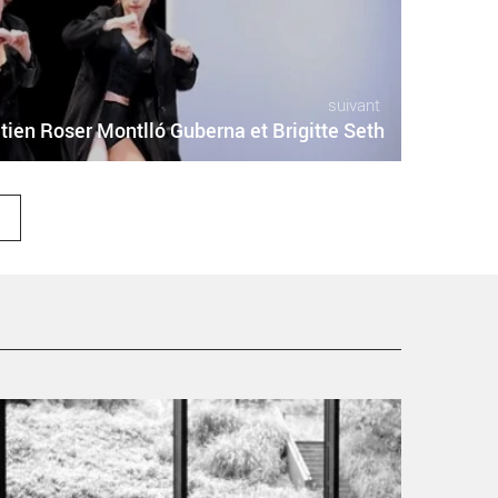
suivant
tien Roser Montlló Guberna et Brigitte Seth
ors - Critique sortie Danse Le Kremlin Bicêtre ECAM