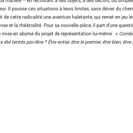
 la matière – en recourant à des objets, à des décors, ou simpl
eur. Il pousse ces situations à leurs limites, sans dévier du che
fait de cette radicalité une aventure haletante, qui remet en jeu le
anse et la théâtralité. Pour sa nouvelle pièce, il part d’une questi
mise en abyme du projet de représentation lui-même : «
Combi
été tentés par/être ? Être entier, être le premier, être bien, être 