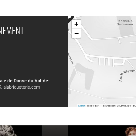
+
ÉNEMENT
−
ale de Danse du Val-de-
5.
alabriqueterie.com
Leaflet
| Tiles © Esri — Source: Esri, DeLorme, NAVTEQ,