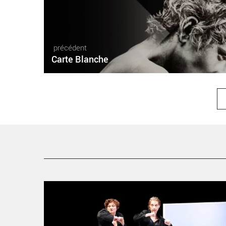
précédent
Carte Blanche
Entretien Roser Montlló Guberna et Brigitte Seth -
Critique sortie Danse Vitry-sur-Seine Théâtre Jean Vilar