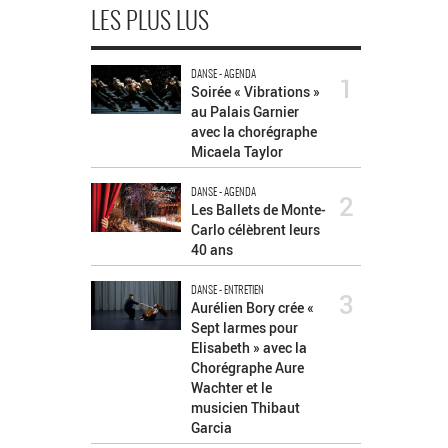
LES PLUS LUS
DANSE - AGENDA
1
Soirée « Vibrations »
au Palais Garnier
avec la chorégraphe
Micaela Taylor
DANSE - AGENDA
2
Les Ballets de Monte-
Carlo célèbrent leurs
40 ans
DANSE - ENTRETIEN
3
Aurélien Bory crée «
Sept larmes pour
Elisabeth » avec la
Chorégraphe Aure
Wachter et le
musicien Thibaut
Garcia