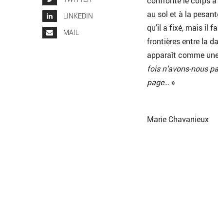
confronte le corps à
au sol et à la pesant
LINKEDIN
qu’il a fixé, mais il 
MAIL
frontières entre la d
apparaît comme une 
fois n’avons-nous pas 
page…
»
Marie Chavanieux