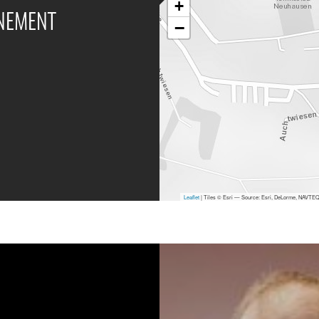
+
ÉNEMENT
−
Leaflet
| Tiles © Esri — Source: Esri, DeLorme, NAVTEQ,