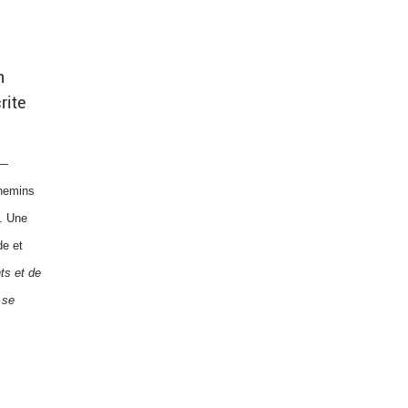
©
n
rite
—
chemins
e. Une
de et
nts et de
 se