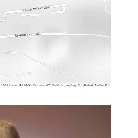
 USGS, Intermap, iPC, NRCAN, Esri Japan, METI, Esri China (Hong Kong), Esri (Thailand), TomTom, 2012