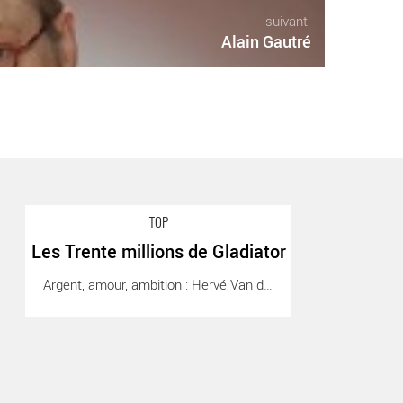
suivant
Alain Gautré
TOP
Les Trente millions de Gladiator
es Trente millions de Gladiator - Critique sortie Théâtre
Argent, amour, ambition : Hervé Van der [...]