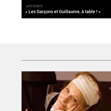
précédent
« Les Garçons et Guillaume, à table ! »
Youlia Zimina : Diptyque humaniste et musical - Critiqu
sortie Théâtre