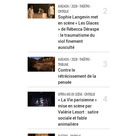
AVIGNON / 2026 - THÉÂTRE -
2
CRITIQUE
Sophie Langevin met
en scène « Les Glaces
» de Rébecca Déraspe
: le traumatisme du
viol finement
ausculté
AVIGNON / 2026 - THÉÂTRE -
3
TRIBUNE
Contre le
rétrécissement de la
pensée
OPÉRA MIS EN SCÈNE - CRITIQUE
4
« La Vie parisienne »
mise en scène par
Valérie Lesort : satire
sociale et fable
animalière