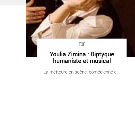
TOP
Youlia Zimina : Diptyque
humaniste et musical
La metteure en scène, comédienne et chanteuse [...]