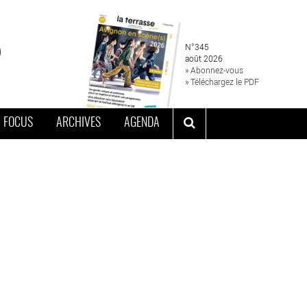
N°345
août 2026
» Abonnez-vous
» Téléchargez le PDF
FOCUS
ARCHIVES
AGENDA