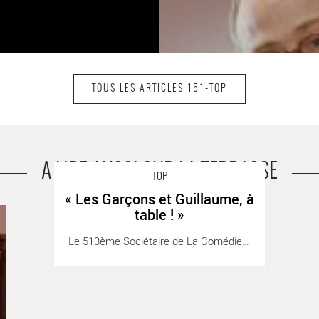
TOUS LES ARTICLES 151-TOP
A LIRE AUSSI SUR LA TERRASSE
TOP
« Les Garçons et Guillaume, à
e
« Les Garçons et Guillaume, à table ! » - Critique sortie
table ! »
L
Théâtre
Le 513ème Sociétaire de La Comédie-Française [...]