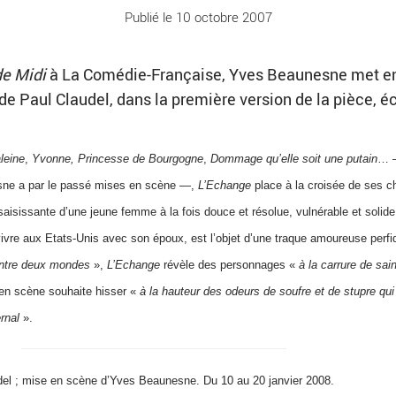
Publié le 10 octobre 2007
de Midi
à La Comédie-Française, Yves Beaunesne met e
 de Paul Claudel, dans la première version de la pièce, éc
leine
,
Yvonne, Princesse de Bourgogne
,
Dommage qu’elle soit une putain
… 
ne a par le passé mises en scène —,
L’Echange
place à la croisée de ses 
saisissante d’une jeune femme à la fois douce et résolue, vulnérable et solid
ivre aux Etats-Unis avec son époux, est l’objet d’une traque amoureuse perfi
entre deux mondes
»,
L’Echange
révèle des personnages «
à la carrure de sai
 en scène souhaite hisser «
à la hauteur des odeurs de soufre et de stupre qui
ernal
».
del ; mise en scène d’Yves Beaunesne. Du 10 au 20 janvier 2008.