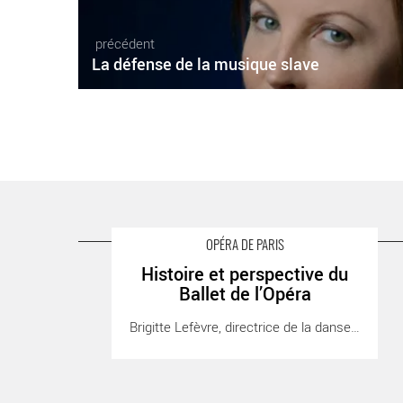
précédent
La défense de la musique slave
OPÉRA DE PARIS
Histoire et perspective du
Histoire et perspective du Ballet de l’Opéra - Critique
Ballet de l’Opéra
sortie Danse Paris Palais Garnier
Brigitte Lefèvre, directrice de la danse à [...]