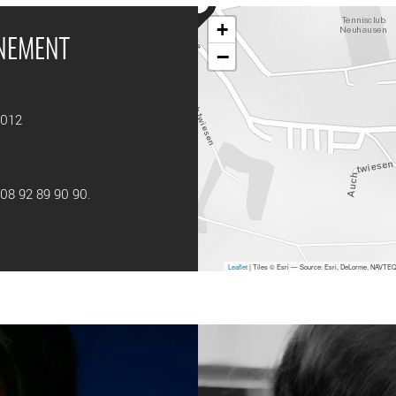
+
ÉNEMENT
−
2012
: 08 92 89 90 90.
Leaflet
| Tiles © Esri — Source: Esri, DeLorme, NAVTEQ,