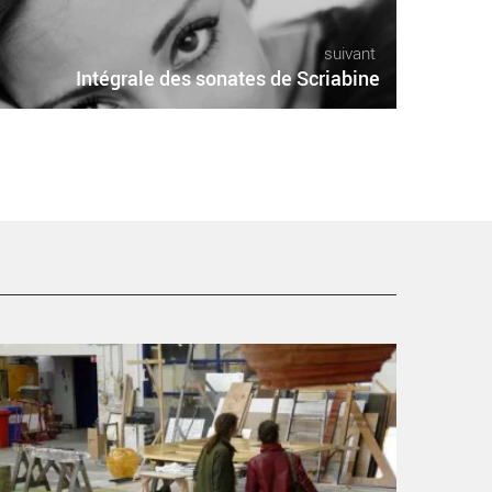
suivant
Intégrale des sonates de Scriabine
mmersion lyrique - Critique sortie Classique / Opéra
aris Opéra Bastille