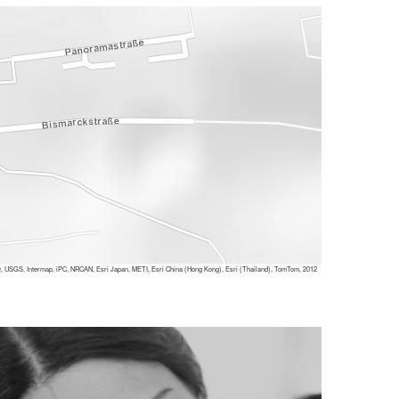
 USGS, Intermap, iPC, NRCAN, Esri Japan, METI, Esri China (Hong Kong), Esri (Thailand), TomTom, 2012