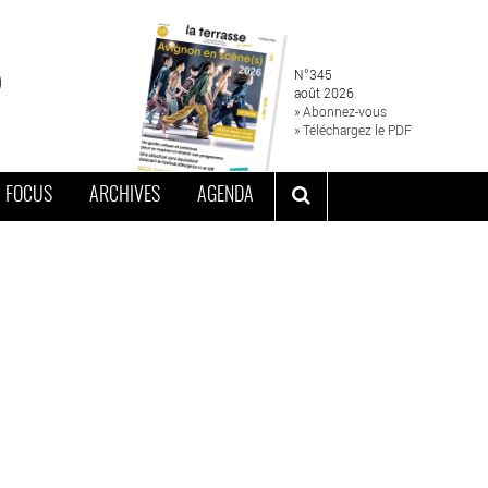
N°345
août 2026
» Abonnez-vous
» Téléchargez le PDF
FOCUS
ARCHIVES
AGENDA