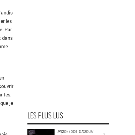
Tandis
er les
e. Par
rt dans
omme
ben
couvrir
antes.
 que je
LES PLUS LUS
AVIGNON / 2026 - CLASSIQUE /
nais