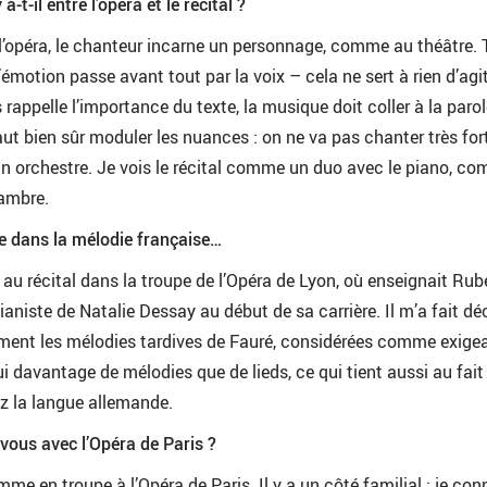
a-t-il entre l’opéra et le récital ?
l’opéra, le chanteur incarne un personnage, comme au théâtre. 
l’émotion passe avant tout par la voix – cela ne sert à rien d’agit
s rappelle l’importance du texte, la musique doit coller à la parol
 faut bien sûr moduler les nuances : on ne va pas chanter très fo
n orchestre. Je vois le récital comme un duo avec le piano, c
ambre.
e dans la mélodie française…
e au récital dans la troupe de l’Opéra de Lyon, où enseignait Ru
 pianiste de Natalie Dessay au début de sa carrière. Il m’a fait dé
mment les mélodies tardives de Fauré, considérées comme exige
i davantage de mélodies que de lieds, ce qui tient aussi au fait
z la langue allemande.
-vous avec l’Opéra de Paris ?
me en troupe à l’Opéra de Paris. Il y a un côté familial : je con