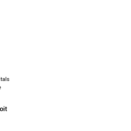
tals
e
oit