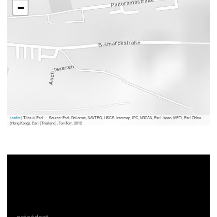
−
Leaflet
| Tiles © Esri — Source: Esri, DeLorme, NAVTEQ, USGS, Intermap, iPC, NRCAN, Esri Japan, METI, Esri China
(Hong Kong), Esri (Thailand), TomTom, 2012