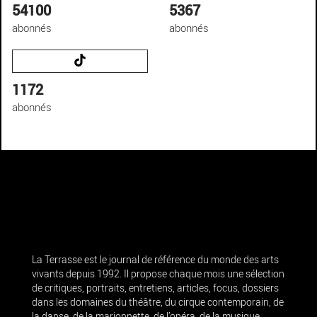
54100
5367
abonnés
abonnés
1172
abonnés
La Terrasse est le journal de référence du monde des arts
vivants depuis 1992. Il propose chaque mois une sélection
de critiques, portraits, entretiens, articles, focus, dossiers
dans les domaines du théâtre, du cirque contemporain, de
la danse, de la marionnette, de l’opéra, de la musique