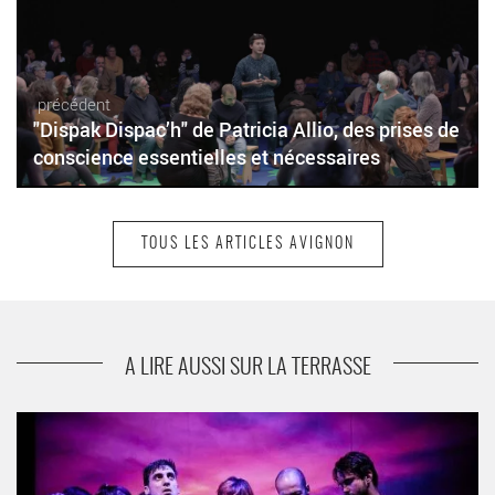
précédent
"Dispak Dispac’h" de Patricia Allio, des prises de
conscience essentielles et nécessaires
TOUS LES ARTICLES AVIGNON
suivant
"L’Infâme" de Simon Grangeat par Laurent
Fréchuret : un théâtre de proximité
A LIRE AUSSI SUR LA TERRASSE
« A Noiva e o Boa Noite Cinderela », conférence-performance de
l’artiste brésilienne Carolina Bianchi, un spectacle contre les
violences faites aux femmes - Critique sortie Avignon / 2023
Avignon Festival d’Avignon. Gymnase du lycée Aubanel