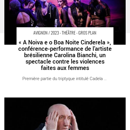
AVIGNON / 2023 - THÉÂTRE - GROS PLAN
« A Noiva e o Boa Noite Cinderela »,
conférence-performance de l’artiste
brésilienne Carolina Bianchi, un
spectacle contre les violences
faites aux femmes
Première partie du triptyque intitulé Cadela [...]
« Le jour où j’ai appris que j’étais juif », une quête réjouissante
et émouvante signée par Jean-François Derec - Critique sortie
Avignon / 2023 Avignon Avignon Off. La Scala Provence