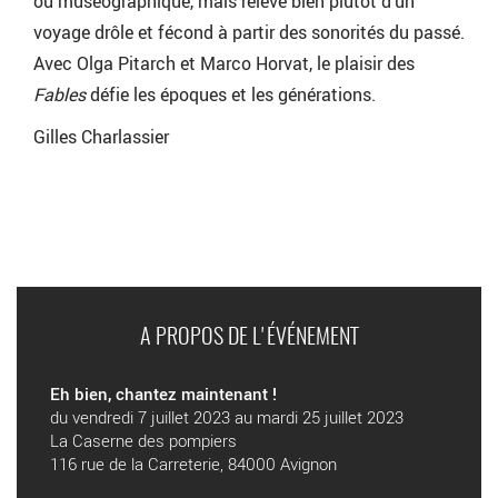
ou muséographique, mais relève bien plutôt d’un
voyage drôle et fécond à partir des sonorités du passé.
Avec Olga Pitarch et Marco Horvat, le plaisir des
Fables
défie les époques et les générations.
Gilles Charlassier
A PROPOS DE L'ÉVÉNEMENT
Eh bien, chantez maintenant !
du vendredi 7 juillet 2023 au mardi 25 juillet 2023
La Caserne des pompiers
116 rue de la Carreterie, 84000 Avignon