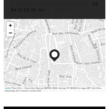
à 10 heures. Relâche les jeudis. Tél :
04
84 51 24 34. Du
rée : 1 heure.
+
−
Leaflet
| Tiles © Esri — Source: Esri, DeLorme, NAVTEQ, USGS, Intermap, iPC, NRCAN, Esri Japan, METI, Esri China
(Hong Kong), Esri (Thailand), TomTom, 2012