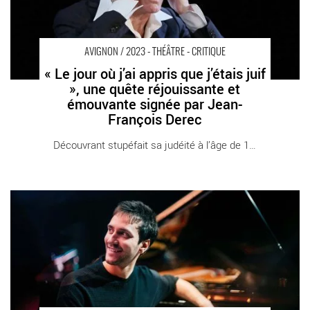
AVIGNON / 2023 - THÉÂTRE - CRITIQUE
« Le jour où j’ai appris que j’étais juif
», une quête réjouissante et
émouvante signée par Jean-
François Derec
Découvrant stupéfait sa judéité à l’âge de 10 [...]
« Juke-box » de Vincent Mussat - Critique sortie Avignon / 2023
Avignon Avignon Off. La Scala Provence