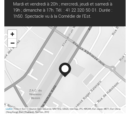
Mardi et vendredi à 20h ; mercredi, jeudi et samedi à
19h ; dimanche à 17h. Tél. : 41 22 320 50 01. Durée :
1h50. Spectacle vu à la Comédie de l’Est.
+
−
Leaflet
| Tiles © Esri — Source: Esri, DeLorme, NAVTEQ, USGS, Intermap, iPC, NRCAN, Esri Japan, METI, Esri China
(Hong Kong), Esri (Thailand), TomTom, 2012