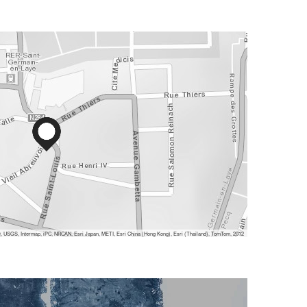
 USGS, Intermap, iPC, NRCAN, Esri Japan, METI, Esri China (Hong Kong), Esri (Thailand), TomTom, 2012