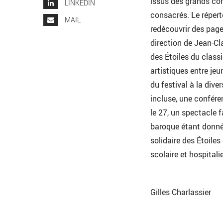
issus des grands co
LINKEDIN
consacrés. Le répert
MAIL
redécouvrir des pages
direction de Jean-Cla
des Étoiles du class
artistiques entre je
du festival à la dive
incluse, une confér
le 27, un spectacle 
baroque étant donné 
solidaire des Étoiles
scolaire et hospitalie
Gilles Charlassier