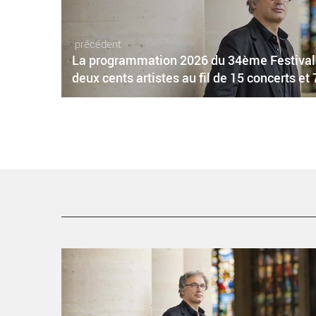
précédent
La programmation 2026 du 34ème Festival d
deux cents artistes au fil de 15 concerts et
La programmation 2026 du 34ème Festival des Forêts
réunit plus de deux cents artistes au fil de 15 concerts
et 7 bains de forêt musicaux - Critique sortie Classique 
Opéra Compiègne Compiègne