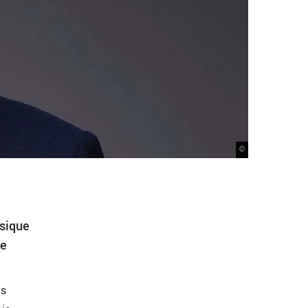
©
ssique
ne
ns