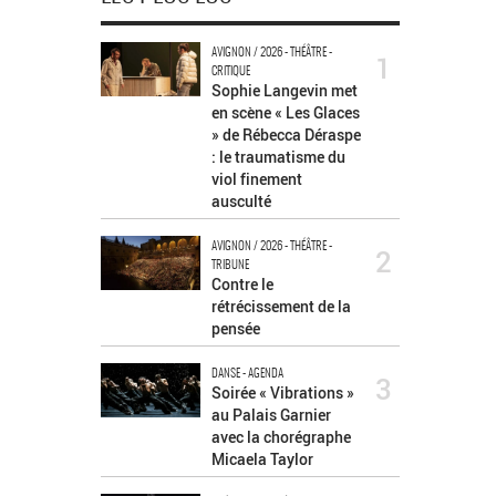
AVIGNON / 2026 - THÉÂTRE -
1
CRITIQUE
Sophie Langevin met
en scène « Les Glaces
» de Rébecca Déraspe
: le traumatisme du
viol finement
ausculté
AVIGNON / 2026 - THÉÂTRE -
2
TRIBUNE
Contre le
rétrécissement de la
pensée
DANSE - AGENDA
3
Soirée « Vibrations »
au Palais Garnier
avec la chorégraphe
Micaela Taylor