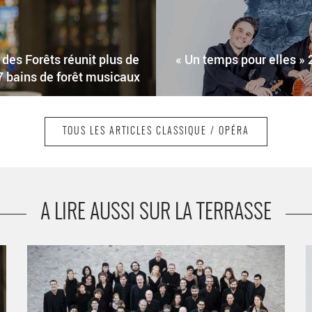
es Forêts réunit plus de
« Un temps pour elles » 
 7 bains de forêt musicaux
TOUS LES ARTICLES CLASSIQUE / OPÉRA
A LIRE AUSSI SUR LA TERRASSE
6ème édition du Festival OuVERTures réunit 12
«
ensembles membres de la Févis - Critique sortie
a
/
Classique / Opéra Paris
O