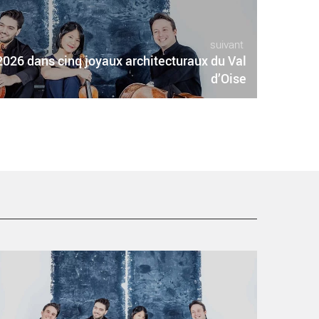
suivant
2026 dans cinq joyaux architecturaux du Val
d’Oise
 Un temps pour elles » 2026 dans cinq joyaux
rchitecturaux du Val d’Oise - Critique sortie Classique /
péra