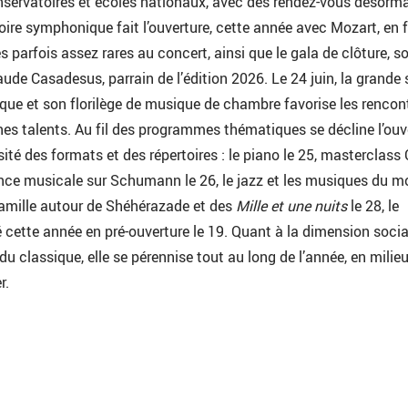
nservatoires et écoles nationaux, avec des rendez-vous désorm
oire symphonique fait l’ouverture, cette année avec Mozart, en 
 parfois assez rares au concert, ainsi que le gala de clôture, s
ude Casadesus, parrain de l’édition 2026. Le 24 juin, la grande 
ique et son florilège de musique de chambre favorise les rencon
unes talents. Au fil des programmes thématiques se décline l’ouv
rsité des formats et des répertoires : le piano le 25, masterclass
ence musicale sur Schumann le 26, le jazz et les musiques du 
famille autour de Shéhérazade et des
Mille et une nuits
le 28, le
cette année en pré-ouverture le 19. Quant à la dimension socia
 du classique, elle se pérennise tout au long de l’année, en milie
r.