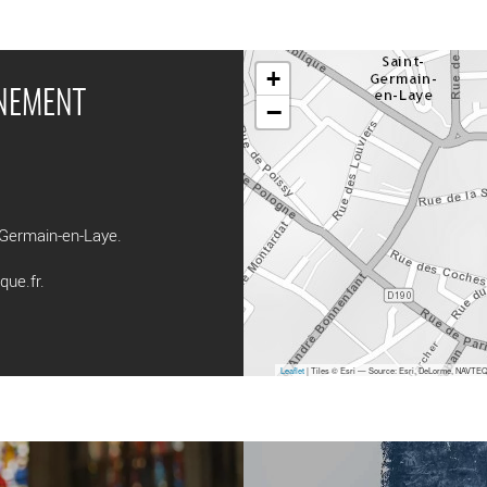
+
ÉNEMENT
−
-Germain-en-Laye.
que.fr
.
Leaflet
| Tiles © Esri — Source: Esri, DeLorme, NAVTEQ,