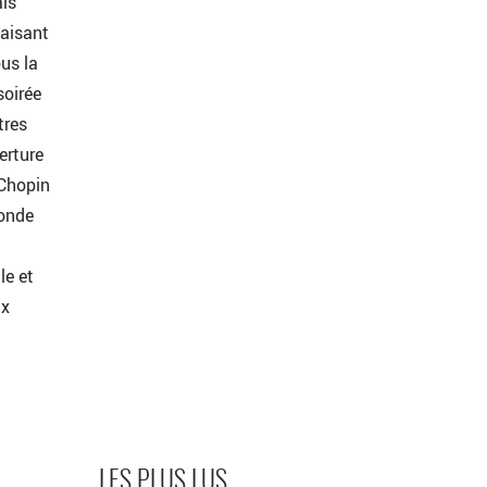
ais
faisant
ous la
soirée
tres
erture
 Chopin
monde
le et
ux
LES PLUS LUS