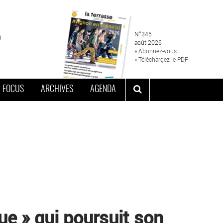
N°345
août 2026
» Abonnez-vous
» Téléchargez le PDF
FOCUS
ARCHIVES
AGENDA
ue » qui poursuit son