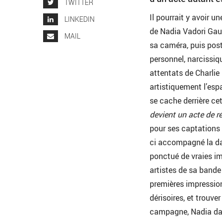
TWITTER
Il pourrait y avoir u
LINKEDIN
de Nadia Vadori Gaut
MAIL
sa caméra, puis post
personnel, narcissiqu
attentats de Charlie
artistiquement l’esp
se cache derrière c
devient un acte de r
pour ses captations 
ci accompagné la da
ponctué de vraies i
artistes de sa bande
premières impression
dérisoires, et trouv
campagne, Nadia dans