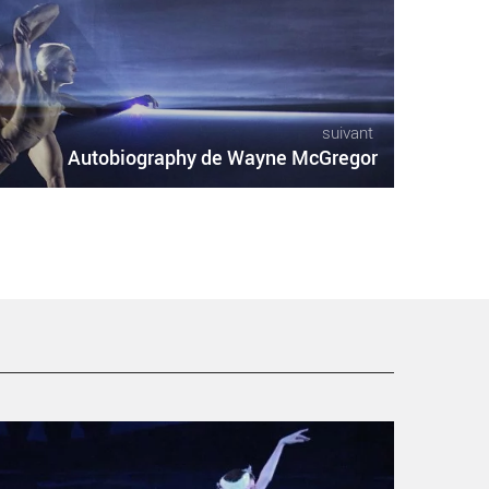
suivant
Autobiography de Wayne McGregor
e Ballet de l’Opéra de Paris rend hommage à Rudolf
oureev - Critique sortie Danse Tremblay-en-France
héâtre Louis Aragon