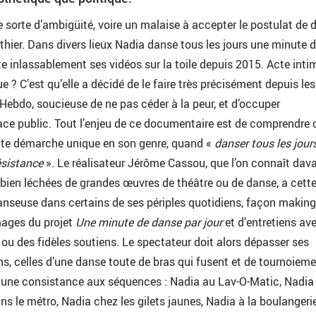
ne sorte d’ambigüité, voire un malaise à accepter le postulat de 
hier. Dans divers lieux Nadia danse tous les jours une minute 
e inlassablement ses vidéos sur la toile depuis 2015. Acte inti
e ? C’est qu’elle a décidé de le faire très précisément depuis les
 Hebdo, soucieuse de ne pas céder à la peur, et d’occuper
ace public. Tout l’enjeu de ce documentaire est de comprendre 
ette démarche unique en son genre, quand «
danser tous les jour
ésistance
». Le réalisateur Jérôme Cassou, que l’on connaît dav
bien léchées de grandes œuvres de théâtre ou de danse, a cette
nseuse dans certains de ses périples quotidiens, façon making
mages du projet
Une minute de danse par jour
et d’entretiens av
 ou des fidèles soutiens. Le spectateur doit alors dépasser ses
s, celles d’une danse toute de bras qui fusent et de tournoiem
er une consistance aux séquences : Nadia au Lav-O-Matic, Nadia 
 le métro, Nadia chez les gilets jaunes, Nadia à la boulangeri