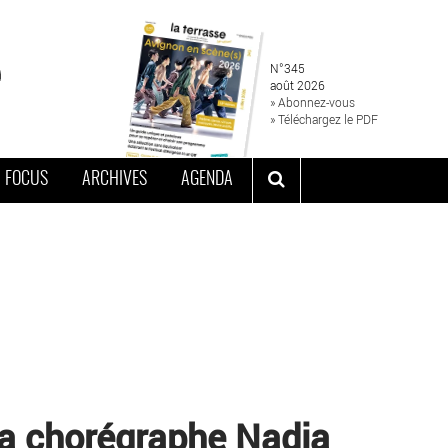
N°345
août 2026
» Abonnez-vous
» Téléchargez le PDF
FOCUS
ARCHIVES
AGENDA
la chorégraphe Nadia