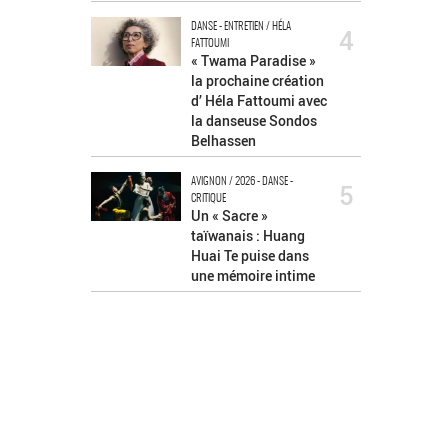
DANSE - ENTRETIEN / HÉLA
4
FATTOUMI
« Twama Paradise »
la prochaine création
d’ Héla Fattoumi avec
la danseuse Sondos
Belhassen
AVIGNON / 2026 - DANSE -
5
CRITIQUE
Un « Sacre »
taïwanais : Huang
Huai Te puise dans
une mémoire intime