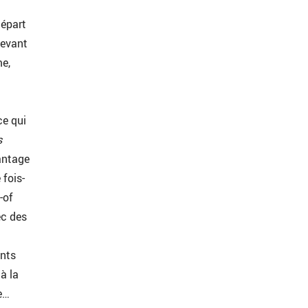
départ
devant
me,
ce qui
s
antage
 fois-
-of
ec des
ents
à la
e…