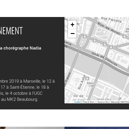
+
ÉNEMENT
−
 la chorégraphe Nadia
bre 2019 à Marseille, le 12 à
 17 à Saint-Étienne, le 18 à
ris, le 4 octobre à l'UGC
ère au MK2 Beaubourg.
Leaflet
| Tiles © Esri — Source: Esri, DeLorme, NAVTEQ,