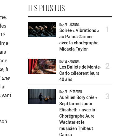
LES PLUS LUS
rme,
les
DANSE - AGENDA
1
Soirée « Vibrations »
ité
au Palais Garnier
ilme
avec la chorégraphe
Micaela Taylor
ais
rage
DANSE - AGENDA
2
Les Ballets de Monte-
e, à
Carlo célèbrent leurs
’
une
40 ans
 là
DANSE - ENTRETIEN
3
ouvant
Aurélien Bory crée «
Sept larmes pour
Elisabeth » avec la
Chorégraphe Aure
 son
Wachter et le
musicien Thibaut
Garcia