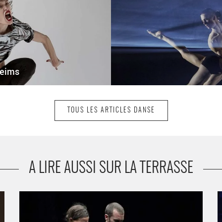
Reims
TOUS LES ARTICLES DANSE
A LIRE AUSSI SUR LA TERRASSE
Avis de turbulences à l’Etoile du Nord - Critique sortie
L
Danse Paris Etoile du Nord
N
T