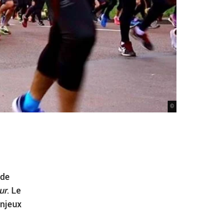
©
 de
ur
. Le
enjeux