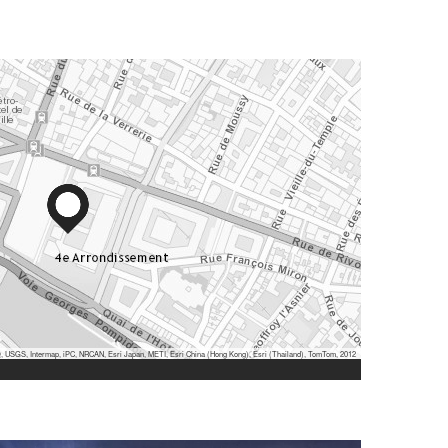
 USGS, Intermap, iPC, NRCAN, Esri Japan, METI, Esri China (Hong Kong), Esri (Thailand), TomTom, 2012