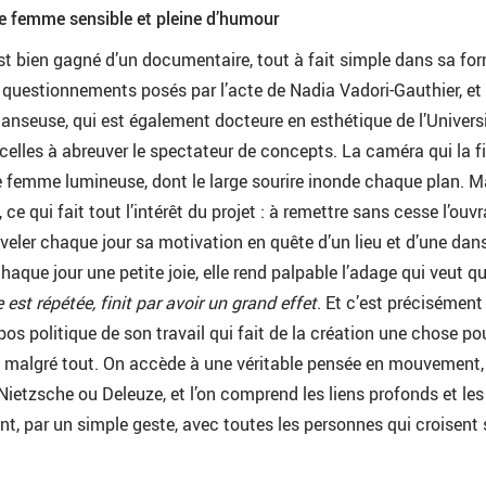
ne femme sensible et pleine d’humour
 est bien gagné d’un documentaire, tout à fait simple dans sa fo
questionnements posés par l’acte de Nadia Vadori-Gauthier, et 
anseuse, qui est également docteure en esthétique de l’Univers
e celles à abreuver le spectateur de concepts. La caméra qui la f
e femme lumineuse, dont le large sourire inonde chaque plan. M
 ce qui fait tout l’intérêt du projet : à remettre sans cesse l’ouv
uveler chaque jour sa motivation en quête d’un lieu et d’une dans
chaque jour une petite joie, elle rend palpable l’adage qui veut qu
 est répétée, finit par avoir un grand effet
. Et c’est précisément
os politique de son travail qui fait de la création une chose p
t, malgré tout. On accède à une véritable pensée en mouvement,
Nietzsche ou Deleuze, et l’on comprend les liens profonds et les
ent, par un simple geste, avec toutes les personnes qui croisent