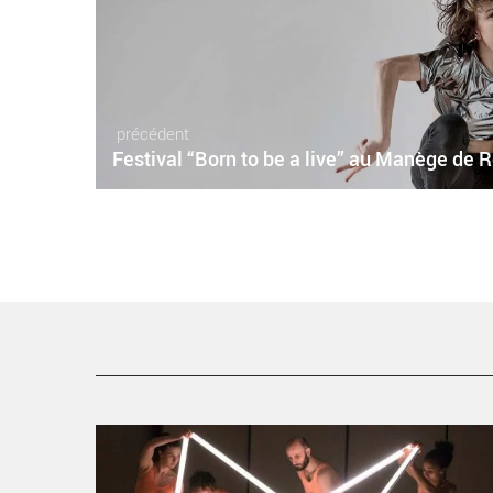
précédent
Festival “Born to be a live” au Manège de 
Moving in Concert, Chorégraphie Mette Ingvartsen -
Critique sortie Danse Paris