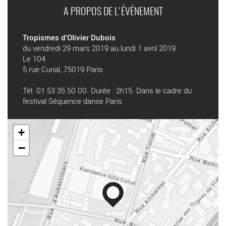
A PROPOS DE L'ÉVÉNEMENT
Tropismes d’Olivier Dubois
du vendredi 29 mars 2019 au lundi 1 avril 2019
Le 104
5 rue Curial, 75019 Paris
Tél. 01 53 35 50 00. Durée : 2h15. Dans le cadre du
festival Séquence danse Paris.
+
−