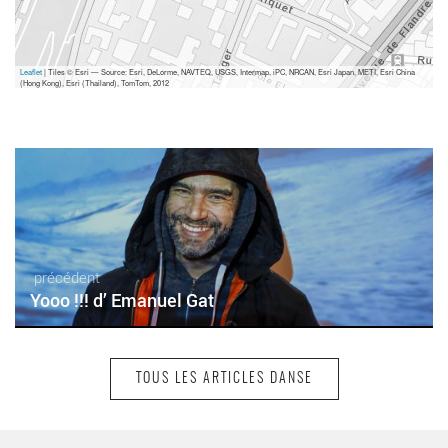
Leaflet
| Tiles © Esri — Source: Esri, DeLorme, NAVTEQ, USGS, Intermap, iPC, NRCAN, Esri Japan, METI, Esri China
(Hong Kong), Esri (Thailand), TomTom, 2012
précédent
Yooo !!! d’ Emanuel Gat
TOUS LES ARTICLES DANSE
suivant
L'Urgence d'Agir de David Mambouch, une