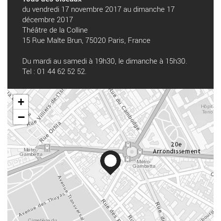
du vendredi 17 novembre 2017 au dimanche 17
décembre 2017
Théâtre de la Colline
15 Rue Malte Brun, 75020 Paris, France
Du mardi au samedi à 19h30, le dimanche à 15h30.
Tel : 01 44 62 52 52.
+
−