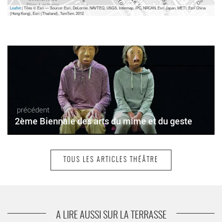
Leaflet
| Tiles © Esri — Source: Esri, DeLorme, NAVTEQ, USGS, Intermap, iPC, NRCAN, Esri Japan, METI, Esri China
(Hong Kong), Esri (Thailand), TomTom, 2012
précédent
2ème Biennale des arts du mime et du geste
TOUS LES ARTICLES THÉÂTRE
suivant
Les Barbelés
A LIRE AUSSI SUR LA TERRASSE