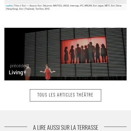
Leaflet
| Tiles © Esri — Source: Esri, DeLorme, NAVTEQ, USGS, Intermap, iPC, NRCAN, Esri Japan, METI, Esri China
(Hong Kong), Esri (Thailand), TomTom, 2012
précédent
Living !
TOUS LES ARTICLES THÉÂTRE
suivant
Le goût des autres
A LIRE AUSSI SUR LA TERRASSE