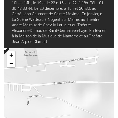
10h et 14h ; le 19 et le 22 à 15h ; le 22, à 18h. Tél. : 01
30 48 33 44. Le 29 décembre, à 15h et 20h30, au
Carré Léon-Gaumont de Sainte-Maxime. En janvier, à
La Scène Watteau à Nogent sur Marne, au Théâtre
André-Malraux de Chevilly-Larue et au Théâtre
Alexandre-Dumas de Saint-Germain-en-Laye. En février,
à la Maison de la Musique de Nanterre et au Théâtre
Jean Arp de Clamart.
+
−