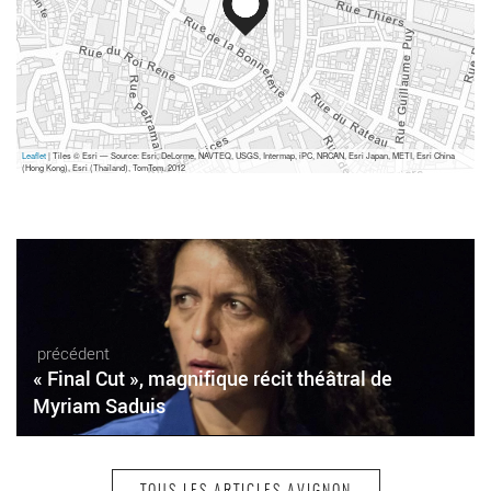
Leaflet
| Tiles © Esri — Source: Esri, DeLorme, NAVTEQ, USGS, Intermap, iPC, NRCAN, Esri Japan, METI, Esri China
(Hong Kong), Esri (Thailand), TomTom, 2012
précédent
« Final Cut », magnifique récit théâtral de
Myriam Saduis