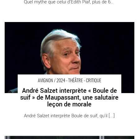
Quel mythe que celui d’Edith Piaf, plus de 60 [...]
André Salzet interprète « Boule de suif » de Maupassant, une
salutaire leçon de morale - Critique sortie Avignon / 2024
Avignon Avignon Off. Théâtre des 3 raisins
AVIGNON / 2024 - THÉÂTRE - CRITIQUE
André Salzet interprète « Boule de
suif » de Maupassant, une salutaire
leçon de morale
André Salzet interprète Boule de suif, qu’il [...]