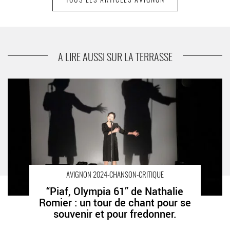
TOUS LES ARTICLES AVIGNON
suivant
« Sur le cœur », Fantasmagorie du siècle 21 de
Nathalie Fillion
A LIRE AUSSI SUR LA TERRASSE
“Piaf, Olympia 61” de Nathalie Romier : un tour de chant pour se
souvenir et pour fredonner. - Critique sortie Avignon / 2024
Avignon Avignon Off. BA Théâtre
AVIGNON 2024-CHANSON-CRITIQUE
“Piaf, Olympia 61” de Nathalie
Romier : un tour de chant pour se
souvenir et pour fredonner.