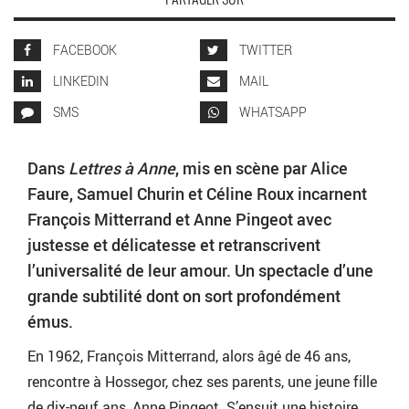
PARTAGER SUR
FACEBOOK
TWITTER
LINKEDIN
MAIL
SMS
WHATSAPP
Dans
Lettres à Anne
, mis en scène par Alice
Faure, Samuel Churin et Céline Roux incarnent
François Mitterrand et Anne Pingeot avec
justesse et délicatesse et retranscrivent
l’universalité de leur amour. Un spectacle d’une
grande subtilité dont on sort profondément
émus.
En 1962, François Mitterrand, alors âgé de 46 ans,
rencontre à Hossegor, chez ses parents, une jeune fille
de dix-neuf ans, Anne Pingeot. S’ensuit une histoire