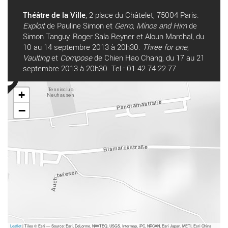
Théâtre de la Ville
, 2 place du Châtelet, 75004 Paris.
Exploit
de Pauline Simon et
Gerro, Minos and Him
de
Simon Tanguy, Roger Sala Reyner et Aloun Marchal, du
10 au 14 septembre 2013 à 20h30.
Three for one
,
Vaulting
et
Compose
de Chien Hao Chang, du 17 au 21
septembre 2013 à 20h30. Tel : 01 42 74 22 77.
+
−
Leaflet
| Tiles © Esri — Source: Esri, DeLorme, NAVTEQ, USGS, Intermap, iPC, NRCAN, Esri Japan, METI, Esri China