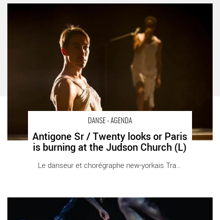
Antigone Sr / Twenty looks or Paris is burning at the Judson
Church (L) - Critique sortie Danse Paris Centre Pompidou
DANSE - AGENDA
Antigone Sr / Twenty looks or Paris
is burning at the Judson Church (L)
Le danseur et chorégraphe new-yorkais Trajal [...]
What the body does not remember - Critique sortie Danse
Pontoise L'APOSTROPHE - THEATRE DES LOUVRAIS