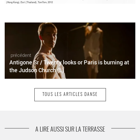
(Hong Kong), Esri (Thailand), TomTom, 2012
précédent
Antigone Sr / Twenty looks or Paris is burning at
the Judson Church (L)
TOUS LES ARTICLES DANSE
suivant
Rentrée chargée à la Briqueterie
A LIRE AUSSI SUR LA TERRASSE