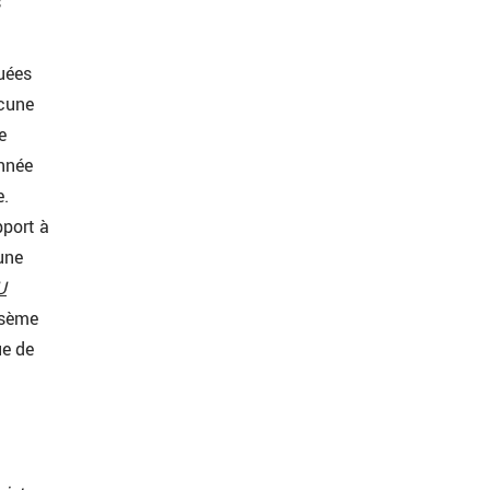
s
quées
acune
e
nnée
e.
pport à
 une
U
 sème
ue de