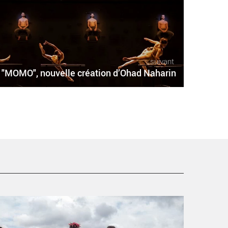
suivant
"MOMO", nouvelle création d’Ohad Naharin
es « Filles-Pétroles » de Nadia Beugré - Critique sortie
anse Rungis THEATRE DE RUNGIS