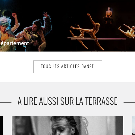
 département
TOUS LES ARTICLES DANSE
A LIRE AUSSI SUR LA TERRASSE
Avec « Elles disent », Nach chorégraphie et danse un
L
e
quatuor féminin - Critique sortie Danse Lyon Théâtre de
D
la Croix-Rousse