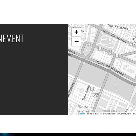
+
ÉNEMENT
−
Leaflet
| Tiles © Esri — Source: Esri, DeLorme, NAVTEQ,