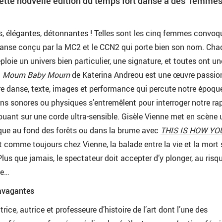
 cette nouvelle édition du temps fort danse à des femme
s, élégantes, détonnantes ! Telles sont les cinq femmes convo
danse conçu par la MC2 et le CCN2 qui porte bien son nom. Ch
loie un univers bien particulier, une signature, et toutes ont un
.
Mourn Baby Mourn
de Katerina Andreou est une œuvre passio
e danse, texte, images et performance qui percute notre époqu
ns sonores ou physiques s’entremêlent pour interroger notre ra
 jouant sur une corde ultra-sensible. Gisèle Vienne met en scène
irique au fond des forêts ou dans la brume avec
THIS IS HOW YO
Et comme toujours chez Vienne, la balade entre la vie et la mort
lus que jamais, le spectateur doit accepter d’y plonger, au risq
me…
avagantes
rice, autrice et professeure d’histoire de l’art dont l’une des