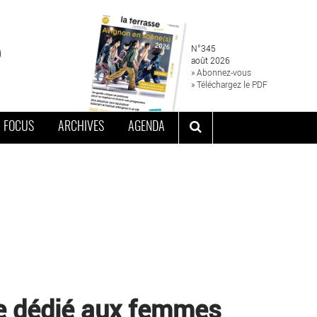
N°345
août 2026
» Abonnez-vous
» Téléchargez le PDF
FOCUS
ARCHIVES
AGENDA
se dédié aux femmes