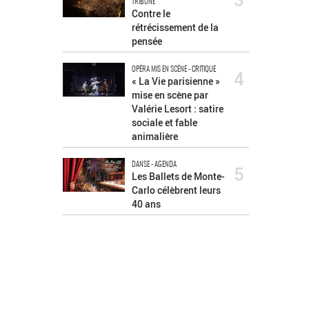
TRIBUNE
Contre le
rétrécissement de la
pensée
OPÉRA MIS EN SCÈNE - CRITIQUE
4
« La Vie parisienne »
mise en scène par
Valérie Lesort : satire
sociale et fable
animalière
DANSE - AGENDA
5
Les Ballets de Monte-
Carlo célèbrent leurs
40 ans