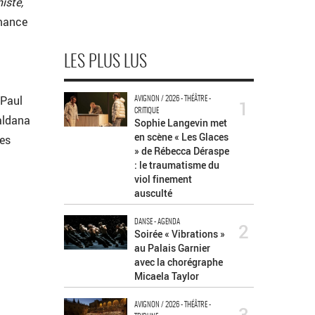
iste,
rmance
LES PLUS LUS
 Paul
AVIGNON / 2026 - THÉÂTRE -
1
CRITIQUE
Saldana
Sophie Langevin met
en scène « Les Glaces
les
» de Rébecca Déraspe
: le traumatisme du
viol finement
ausculté
DANSE - AGENDA
2
Soirée « Vibrations »
au Palais Garnier
avec la chorégraphe
Micaela Taylor
AVIGNON / 2026 - THÉÂTRE -
3