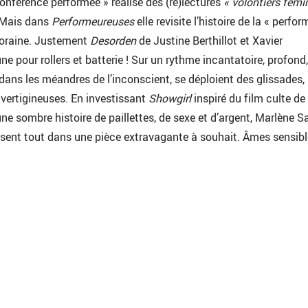
conférence performée » réalise des (re)lectures
« volontiers fémin
Mais dans
Performeureuses
elle revisite l’histoire de la « perfo
oraine. Justement
Desorden
de Justine Berthillot et Xavier
 pour rollers et batterie ! Sur un rythme incantatoire, profond,
dans les méandres de l’inconscient, se déploient des glissades,
vertigineuses. En investissant
Showgirl
inspiré du film culte de
ne sombre histoire de paillettes, de sexe et d’argent, Marlène 
osent tout dans une pièce extravagante à souhait. Âmes sensib