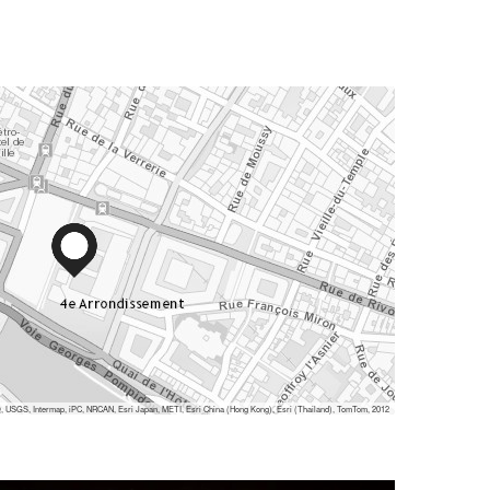
 USGS, Intermap, iPC, NRCAN, Esri Japan, METI, Esri China (Hong Kong), Esri (Thailand), TomTom, 2012