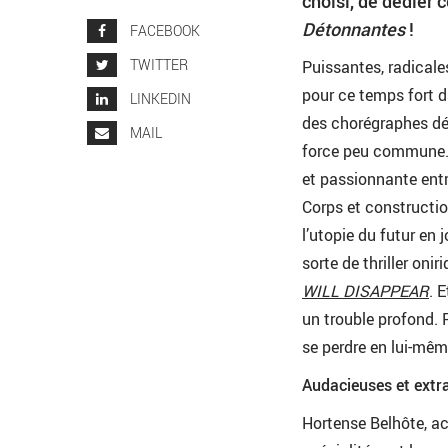
choisi, de dédier
Détonnantes
!
FACEBOOK
TWITTER
Puissantes, radicale
pour ce temps fort 
LINKEDIN
des chorégraphes dép
MAIL
force peu commune
et passionnante entr
Corps et constructio
l’utopie du futur en
sorte de thriller on
WILL DISAPPEAR
. 
un trouble profond. P
se perdre en lui-mê
Audacieuses et extr
Hortense Belhôte, act