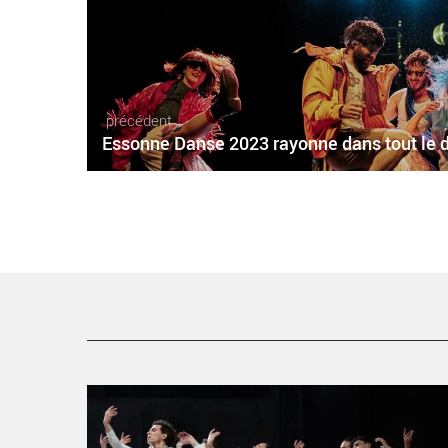
précédent
Essonne Danse 2023 rayonne dans tout le
Avec Pit, le Corps de Ballet de l’Opéra de Paris nous
entraine dans un monde exaltant - Critique sortie Dans
Paris Opéra Garnier