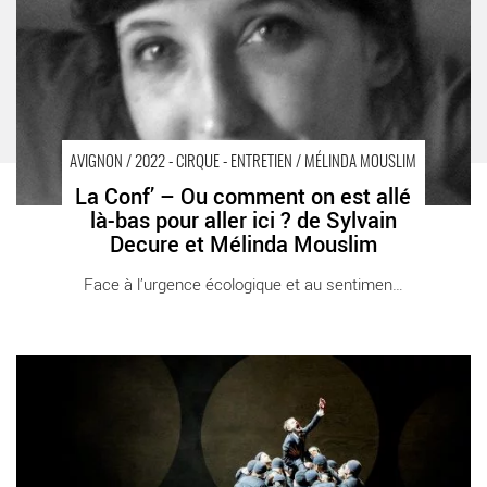
2022 Avignon Avignon Off. Ile Piot
AVIGNON / 2022 - CIRQUE - ENTRETIEN / MÉLINDA MOUSLIM
La Conf’ – Ou comment on est allé
là-bas pour aller ici ? de Sylvain
Decure et Mélinda Mouslim
Face à l’urgence écologique et au sentiment [...]
Le Moine noir de Kirill Serebrennikov : magistral ! - Critique sortie
Avignon / 2022 Avignon COUR D'HONNEUR DU PALAIS DES
PAPES