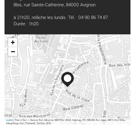
8bis, rue Sainte-Catherine, 84000 Avignon
à 21h20, relâche les lundis. Tél. : 04 90 86 74 87.
Durée : 1h20.
+
−
Leaflet
| Tiles © Esri — Source: Esri, DeLorme, NAVTEQ, USGS, Intermap, iPC, NRCAN, Esri Japan, METI, Esri China
(Hong Kong), Esri (Thailand), TomTom, 2012