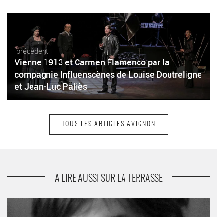
précédent
Vienne 1913 et Carmen Flamenco par la
compagnie Influenscènes de Louise Doutreligne
et Jean-Luc Paliès
TOUS LES ARTICLES AVIGNON
suivant
Marc Pistolesi met en scène Fabien de Marcel
Pagnol
A LIRE AUSSI SUR LA TERRASSE
La Conf’ – Ou comment on est allé là-bas pour aller ici ? de
Sylvain Decure et Mélinda Mouslim - Critique sortie Avignon /