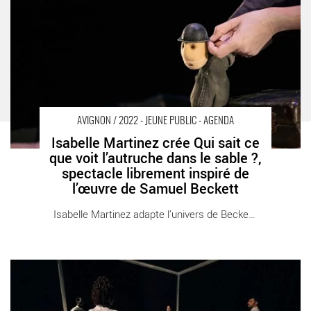
sable ?, spectacle librement inspiré de l’œuvre de Samuel
Beckett - Critique sortie Avignon / 2022 Avignon Avignon Off.
Théâtre des Lila’s
AVIGNON / 2022 - JEUNE PUBLIC - AGENDA
Isabelle Martinez crée Qui sait ce
que voit l’autruche dans le sable ?,
spectacle librement inspiré de
l’œuvre de Samuel Beckett
Isabelle Martinez adapte l’univers de Beckett [...]
Candide 1.6 de Gabriel UM du Collectif 1.5 - Critique sortie
Avignon / 2022 Avignon Avignon Off. Nouveau Grenier