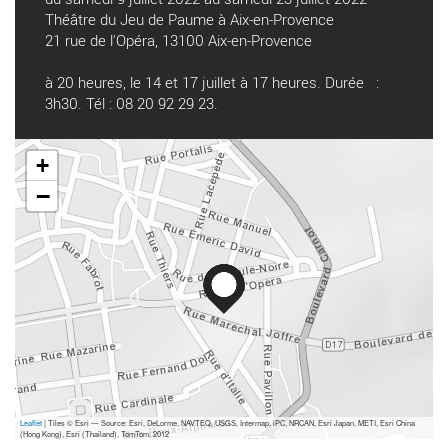
Théâtre du Jeu de Paume à Aix-en-Provence
21 rue de l'Opéra, 13100 Aix-en-Provence
à 20 heures, le 14 et 17 juillet à 17 heures. Durée
:
3h30. Tél : 08 20 92 29 23.
+
−
Leaflet
| Tiles © Esri — Source: Esri, DeLorme, NAVTEQ, USGS, Intermap, iPC, NRCAN, Esri Japan, METI, Esri China
(Hong Kong), Esri (Thailand), TomTom, 2012