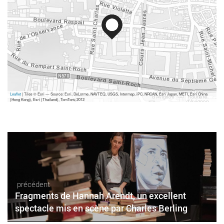
Leaflet
| Tiles © Esri — Source: Esri, DeLorme, NAVTEQ, USGS, Intermap, iPC, NRCAN, Esri Japan, METI, Esri China
(Hong Kong), Esri (Thailand), TomTom, 2012
précédent
Fragments de Hannah Arendt, un excellent
spectacle mis en scène par Charles Berling