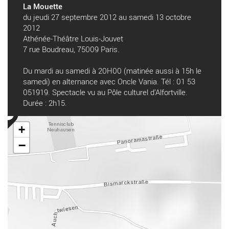
La Mouette
du jeudi 27 septembre 2012 au samedi 13 octobre
2012
Athénée-Théâtre Louis-Jouvet
7 rue Boudreau, 75009 Paris.
Du mardi au samedi à 20H00 (matinée aussi à 15h le
samedi) en alternance avec Oncle Vania. Tél : 01 53
051919. Spectacle vu au Pôle culturel d’Alfortville.
Durée : 2h15.
+
−