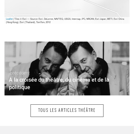
Leaflet
| Tiles © Esri — Source: Esri, DeLorme, NAVTEQ, USGS, Intermap, iPC, NRCAN, Esri Japan, METI, Esri China
(Hong Kong), Esri (Thailand), TomTom, 2012
précédent
À la croisée du théâtre, du cinéma et de la
politique
TOUS LES ARTICLES THÉÂTRE