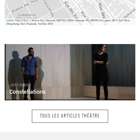
Leaflet
| Tiles © Esri — Source: Esri, DeLorme, NAVTEQ, USGS, Intermap, iPC, NRCAN, Esri Japan, METI, Esri China
(Hong Kong), Esri (Thailand), TomTom, 2012
précédent
Constellations
TOUS LES ARTICLES THÉÂTRE