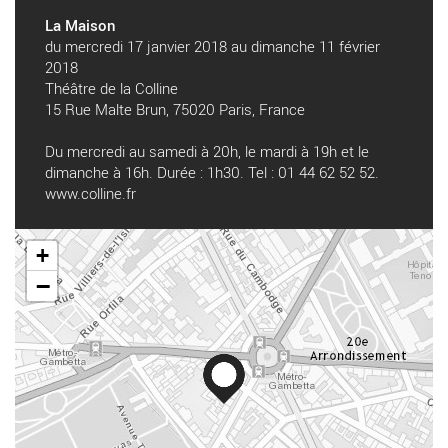
La Maison
du mercredi 17 janvier 2018 au dimanche 11 février
2018
Théâtre de la Colline
15 Rue Malte Brun, 75020 Paris, France
Du mercredi au samedi à 20h, le mardi à 19h et le
dimanche à 16h. Durée : 1h30. Tel : 01 44 62 52 52.
www.colline.fr
+
−