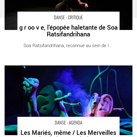
DANSE - CRITIQUE
g r oo v e, l’épopée haletante de Soa
Ratsifandrihana
Soa Ratsifandrihana, reconnue au sein de la [...]
Les Mariés, même / Les Merveilles de Clédat & Petitpierre -
Critique sortie Danse Tremblay-en-France Théâtre Louis Aragon
DANSE - AGENDA
Les Mariés, même / Les Merveilles