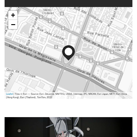
+
−
Leaflet
| Tiles © Esri — Source: Esri, DeLorme, NAVTEQ, USGS, Intermap, iPC, NRCAN, Esri Japan, METI, Esri China
(Hong Kong), Esri (Thailand), TomTom, 2012