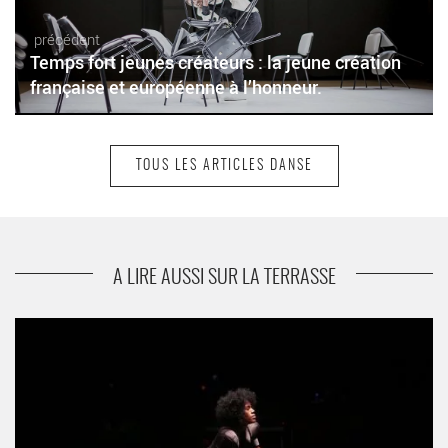
précédent
Temps fort jeunes créateurs : la jeune création
française et européenne à l’honneur.
TOUS LES ARTICLES DANSE
suivant
Soirée Mats Ek à l’Opéra avec trois ballets
mythiques
A LIRE AUSSI SUR LA TERRASSE
g r oo v e, l’épopée haletante de Soa Ratsifandrihana - Critique
sortie Danse Pantin CND Centre national de la danse