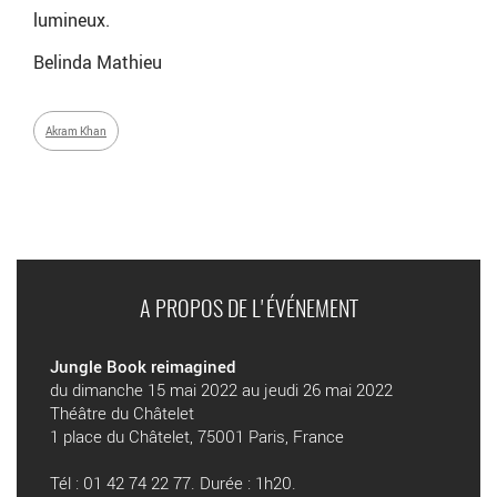
lumineux.
Belinda Mathieu
Akram Khan
A PROPOS DE L'ÉVÉNEMENT
Jungle Book reimagined
du dimanche 15 mai 2022 au jeudi 26 mai 2022
Théâtre du Châtelet
1 place du Châtelet, 75001 Paris, France
Tél : 01 42 74 22 77. Durée : 1h20.