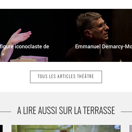
 figure iconoclaste de
Emmanuel Demarcy-Mota
 »
TOUS LES ARTICLES THÉÂTRE
A LIRE AUSSI SUR LA TERRASSE
Valérie Dashwood, Laurent Poitrenaux et Alvise Sinivia
«