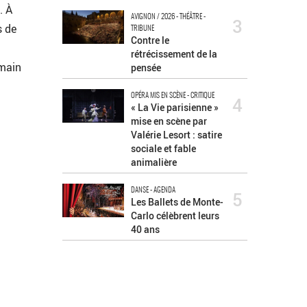
. À
AVIGNON / 2026 - THÉÂTRE -
3
s de
TRIBUNE
Contre le
rétrécissement de la
umain
pensée
OPÉRA MIS EN SCÈNE - CRITIQUE
4
« La Vie parisienne »
mise en scène par
Valérie Lesort : satire
sociale et fable
animalière
DANSE - AGENDA
5
Les Ballets de Monte-
Carlo célèbrent leurs
40 ans