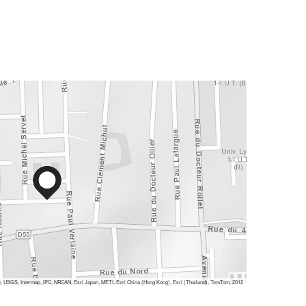
 USGS, Intermap, iPC, NRCAN, Esri Japan, METI, Esri China (Hong Kong), Esri (Thailand), TomTom, 2012