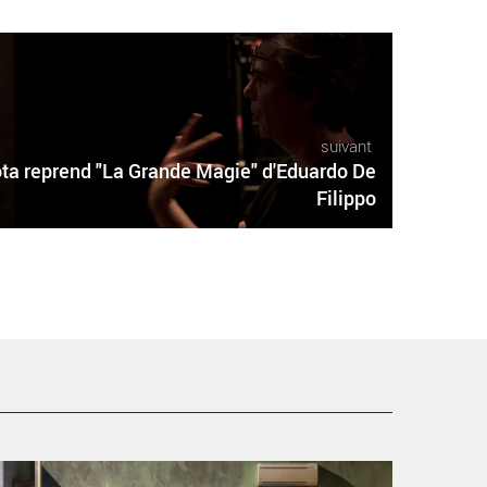
suivant
 reprend "La Grande Magie" d'Eduardo De
Filippo
 Portrait de l’artiste après sa mort (France 41 –