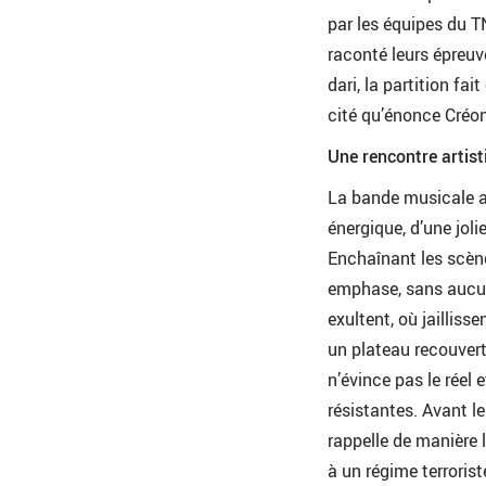
par les équipes du T
raconté leurs épreuve
dari, la partition fai
cité qu’énonce Créon
Une rencontre artis
La bande musicale an
énergique, d’une jol
Enchaînant les scène
emphase, sans aucun 
exultent, où jailliss
un plateau recouvert
n’évince pas le réel 
résistantes. Avant 
rappelle de manière l
à un régime terroris