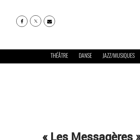
THÉÂTRE
DANSE
JAZZ/MUSIQUES
« Les Messagères »