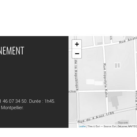
+
ÉNEMENT
−
1 46 07 34 50. Durée : 1h45.
Montpellier.
Leaflet
| Tiles © Esri — Source: Esri, DeLorme, NAVTEQ,