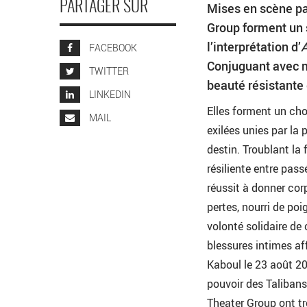
PARTAGER SUR
Mises en scène pa
Group forment un 
l’interprétation d’
FACEBOOK
Conjuguant avec maî
TWITTER
beauté résistante
LINKEDIN
Elles forment un c
MAIL
exilées unies par la 
destin. Troublant la 
résiliente entre pass
réussit à donner corp
pertes, nourri de po
volonté solidaire de 
blessures intimes af
Kaboul le 23 août 202
pouvoir des Talibans
Theater Group ont t