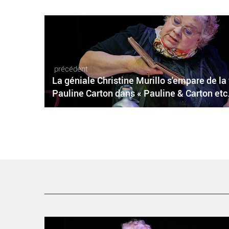
précédent
La géniale Christine Murillo s'empare de la
Pauline Carton dans « Pauline & Carton etc.
La géniale Christine Murillo s’empare de la figure