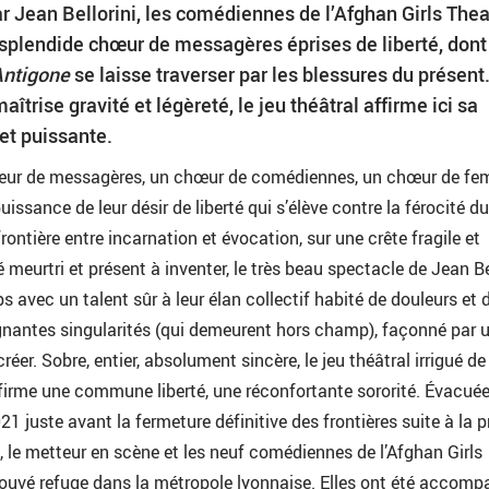
r Jean Bellorini, les comédiennes de l’Afghan Girls Thea
splendide chœur de messagères éprises de liberté, dont
Antigone
se laisse traverser par les blessures du présent
trise gravité et légèreté, le jeu théâtral affirme ici sa
 et puissante.
hœur de messagères, un chœur de comédiennes, un chœur de f
puissance de leur désir de liberté qui s’élève contre la férocité du
frontière entre incarnation et évocation, sur une crête fragile et
é meurtri et présent à inventer, le très beau spectacle de Jean Be
s avec un talent sûr à leur élan collectif habité de douleurs et 
ignantes singularités (qui demeurent hors champ), façonné par 
créer. Sobre, entier, absolument sincère, le jeu théâtral irrigué de
firme une commune liberté, une réconfortante sororité. Évacué
1 juste avant la fermeture définitive des frontières suite à la p
, le metteur en scène et les neuf comédiennes de l’Afghan Girls
rouvé refuge dans la métropole lyonnaise. Elles ont été accom