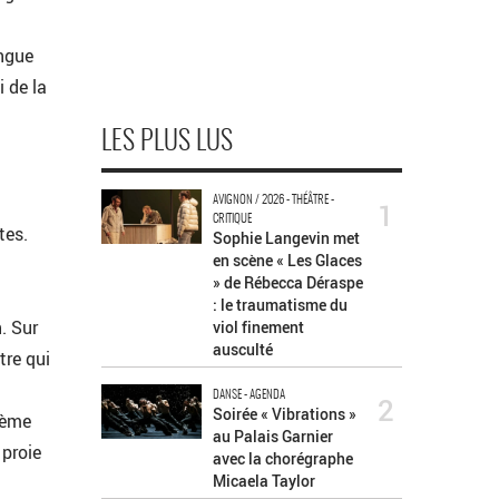
angue
i de la
LES PLUS LUS
AVIGNON / 2026 - THÉÂTRE -
1
CRITIQUE
tes.
Sophie Langevin met
en scène « Les Glaces
» de Rébecca Déraspe
: le traumatisme du
. Sur
viol finement
ausculté
tre qui
DANSE - AGENDA
2
Soirée « Vibrations »
oème
au Palais Garnier
 proie
avec la chorégraphe
Micaela Taylor