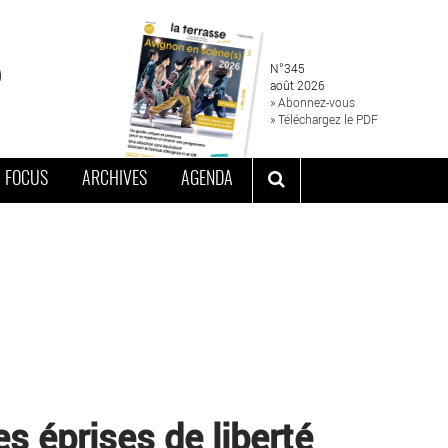
N°345
août 2026
» Abonnez-vous
» Téléchargez le PDF
FOCUS
ARCHIVES
AGENDA
 éprises de liberté