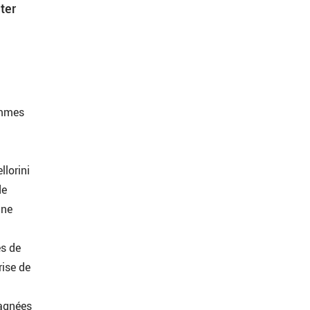
ter
.
emmes
llorini
de
une
es de
rise de
pagnées