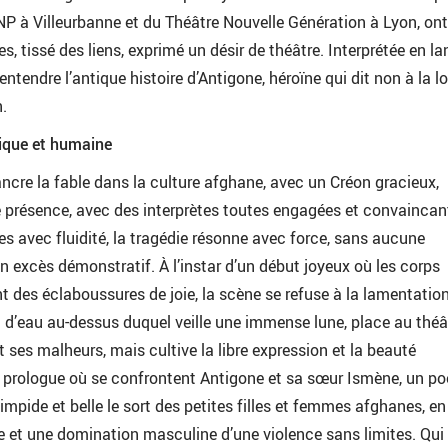
NP à Villeurbanne et du Théâtre Nouvelle Génération à Lyon, ont
s, tissé des liens, exprimé un désir de théâtre. Interprétée en l
t entendre l’antique histoire d’Antigone, héroïne qui dit non à la lo
.
tique et humaine
cre la fable dans la culture afghane, avec un Créon gracieux,
ie présence, avec des interprètes toutes engagées et convaincan
s avec fluidité, la tragédie résonne avec force, sans aucune
excès démonstratif. À l’instar d’un début joyeux où les corps
ent des éclaboussures de joie, la scène se refuse à la lamentation
 d’eau au-dessus duquel veille une immense lune, place au théâ
et ses malheurs, mais cultive la libre expression et la beauté
le prologue où se confrontent Antigone et sa sœur Ismène, un p
impide et belle le sort des petites filles et femmes afghanes, en
te et une domination masculine d’une violence sans limites. Qui