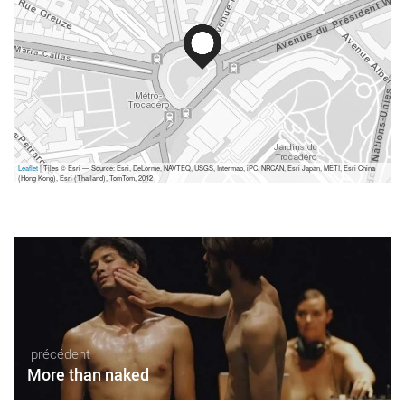
Leaflet
| Tiles © Esri — Source: Esri, DeLorme, NAVTEQ, USGS, Intermap, iPC, NRCAN, Esri Japan, METI, Esri China
(Hong Kong), Esri (Thailand), TomTom, 2012
précédent
More than naked