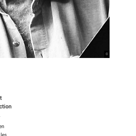
©
t
ction
.
 en
les