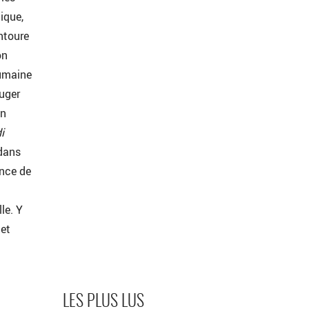
ique,
ntoure
on
humaine
ouger
un
i
dans
ance de
le. Y
 et
LES PLUS LUS