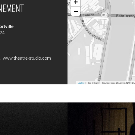
+
ÉNEMENT
−
rtville
024
6.
www.theatre-studio.com
Leaflet
| Tiles © Esri — Source: Esri, DeLorme, NAVTEQ,