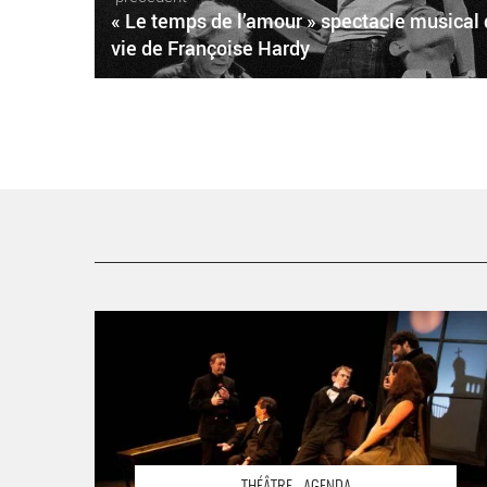
« Le temps de l’amour » spectacle musical
vie de Françoise Hardy
Ronan Rivière monte « Le Revizor », le chef-d’œuvre
théâtral de Gogol - Critique sortie Théâtre Paris Théâtre
Le Ranelagh