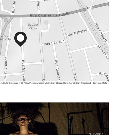
 USGS, Intermap, iPC, NRCAN, Esri Japan, METI, Esri China (Hong Kong), Esri (Thailand), TomTom, 2012
suivant