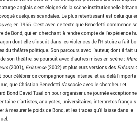
aturge anglais s’est éloigné de la scène institutionnelle britann
ovoqué quelques scandales. Le plus retentissant est celui qui e
auvés
, en 1965. C’est avec ce texte que Benedetti commence s
re de Bond, qui en cherchant à rendre compte de l’expérience 
façon dont elle s’inscrit dans les violences de l’Histoire a fait b
s du théâtre politique. Son parcours avec l’auteur, dont il fait 
n de son théâtre, se poursuit avec d’autres mises en scène :
Mard
eurs
(2001),
Existence
(2002) et plusieurs versions des
Enfants
st pour célébrer ce compagnonnage intense, et au-delà l’import
arue, que Christian Benedetti s’associe avec le chercheur et
rd Bond David Tuaillon pour organiser une journée exceptionnel
entaine d’artistes, analystes, universitaires, interprètes français
r à mesurer le poids de Bond, et les traces qu’il laisse dans le
uel.