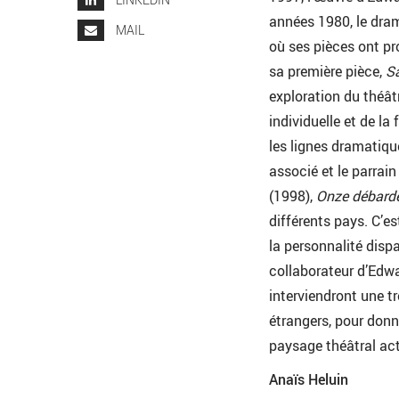
années 1980, le dram
MAIL
où ses pièces ont pr
sa première pièce,
S
exploration du théât
individuelle et de la 
les lignes dramatique
associé et le parrai
(1998),
Onze débard
différents pays. C’e
la personnalité disp
collaborateur d’Edwa
interviendront une tr
étrangers, pour donne
paysage théâtral act
Anaïs Heluin