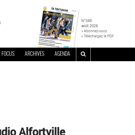
N°345
août 2026
» Abonnez-vous
» Téléchargez le PDF
FOCUS
ARCHIVES
AGENDA
o Alfortville