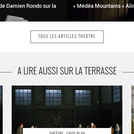
 de Damien Rondo sur la
« Médéa Mountains » Alim
TOUS LES ARTICLES THÉÂTRE
A LIRE AUSSI SUR LA TERRASSE
Jean Bellorini met en scène « Les Misérables » avec les
«
interprètes chinois du Yuang Hua Theatre - Critique
q
sortie Théâtre Lyon Théâtre National Populaire
P