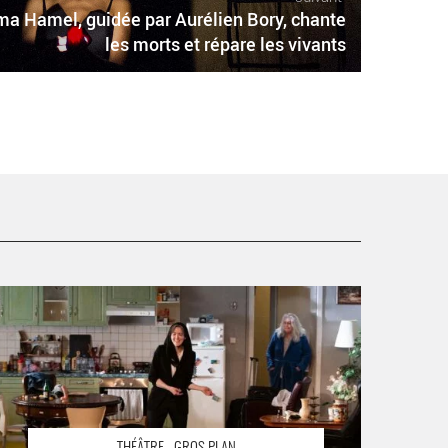
a Hamel, guidée par Aurélien Bory, chante
les morts et répare les vivants
 Parallax » du Hongrois Kornél Mundruczó, un théâtre
ui met l’identité en question - Critique sortie Théâtre
aris Théâtre de l'Odéon