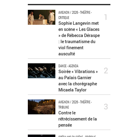
AVIGNON / 2026 - THÉÂTRE -
1
CRITIQUE
Sophie Langevin met
en scène « Les Glaces
» de Rébecca Déraspe
: le traumatisme du
viol finement
ausculté
DANSE - AGENDA
2
Soirée « Vibrations »
au Palais Garnier
avec la chorégraphe
Micaela Taylor
AVIGNON / 2026 - THÉÂTRE -
3
TRIBUNE
Contre le
rétrécissement de la
pensée