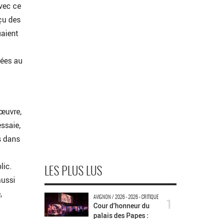
avec ce
nçu des
uaient
rées au
’œuvre,
essaie,
s dans
lic.
LES PLUS LUS
aussi
,
AVIGNON / 2026 - 2026 - CRITIQUE
1
Cour d’honneur du
palais des Papes :