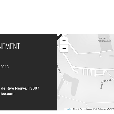
+
ÉNEMENT
−
 2013
ai de Rive Neuve, 13007
riee.com
Leaflet
| Tiles © Esri — Source: Esri, DeLorme, NAVTEQ,