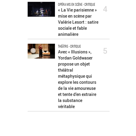
OPÉRA MIS EN SCÈNE - CRITIQUE
4
« La Vie parisienne »
mise en scène par
Valérie Lesort : satire
sociale et fable
animalière
THÉÂTRE - CRITIQUE
5
Avec « Illusions »,
Yordan Goldwaser
propose un objet
théâtral
métaphysique qui
explore les contours
de la vie amoureuse
et tente d’en extraire
la substance
véritable