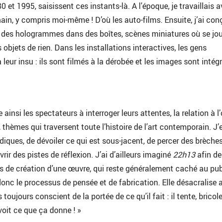
80 et 1995, saisissent ces instants-là. A l’époque, je travaillais 
main, y compris moi-même ! D’où les auto-films. Ensuite, j’ai co
t des hologrammes dans des boîtes, scènes miniatures où se jo
bjets de rien. Dans les installations interactives, les gens
leur insu : ils sont filmés à la dérobée et les images sont intég
 ainsi les spectateurs à interroger leurs attentes, la relation à l
thèmes qui traversent toute l’histoire de l’art contemporain. J’
udiques, de dévoiler ce qui est sous-jacent, de percer des brèche
vrir des pistes de réflexion. J’ai d’ailleurs imaginé
22h13
afin de
s de création d’une œuvre, qui reste généralement caché au pub
onc le processus de pensée et de fabrication. Elle désacralise 
as toujours conscient de la portée de ce qu’il fait : il tente, bricole
it ce que ça donne ! »