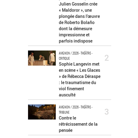
Julien Gosselin crée
« Maldoror », une
plongée dans l’œuvre
de Roberto Bolaño
dont la démesure
impressionne et
parfois indispose
AVIGNON / 2026 - THÉÂTRE -
2
CRITIQUE
Sophie Langevin met
en scène « Les Glaces
» de Rébecca Déraspe
: le traumatisme du
viol finement
ausculté
AVIGNON / 2026 - THÉÂTRE -
3
TRIBUNE
Contre le
rétrécissement de la
pensée