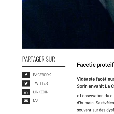
PARTAGER SUR
Facétie protéi
FACEBOOK
Vidéaste facétieux
TWITTER
Sorin envahit La C
LINKEDIN
« L’observation du q
MAIL
d’humain. Se révèlent
souvent sur des dysf