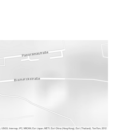
 USGS, Intermap, iPC, NRCAN, Esri Japan, METI, Esri China (Hong Kong), Esri (Thailand), TomTom, 2012