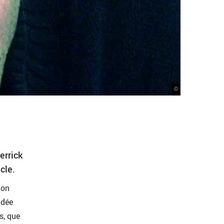
©
errick
cle.
ion
ndée
s, que