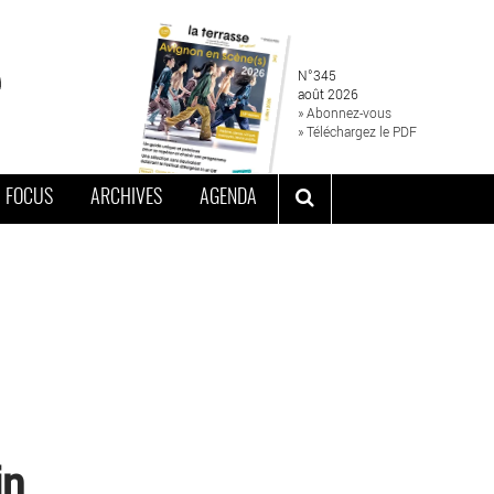
N°345
août 2026
» Abonnez-vous
» Téléchargez le PDF
FOCUS
ARCHIVES
AGENDA
in