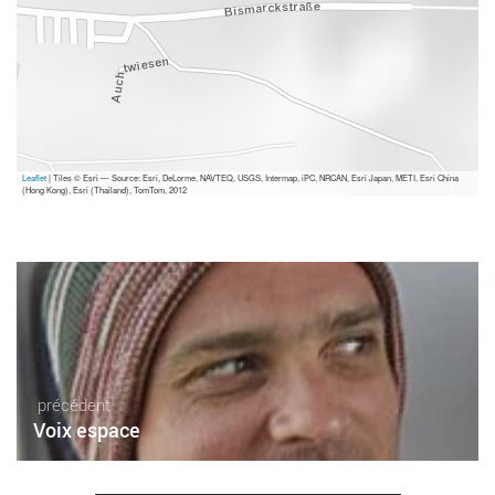
Leaflet
| Tiles © Esri — Source: Esri, DeLorme, NAVTEQ, USGS, Intermap, iPC, NRCAN, Esri Japan, METI, Esri China
(Hong Kong), Esri (Thailand), TomTom, 2012
précédent
Voix espace