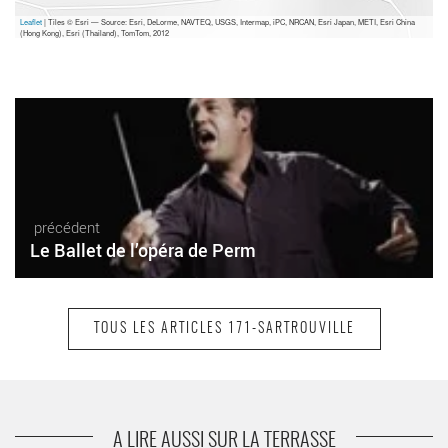
Leaflet
| Tiles © Esri — Source: Esri, DeLorme, NAVTEQ, USGS, Intermap, iPC, NRCAN, Esri Japan, METI, Esri China
(Hong Kong), Esri (Thailand), TomTom, 2012
précédent
Le Ballet de l’opéra de Perm
TOUS LES ARTICLES 171-SARTROUVILLE
suivant
L’Onde classique entre sonates de Mozart et
opéra de Monteverdi
A LIRE AUSSI SUR LA TERRASSE