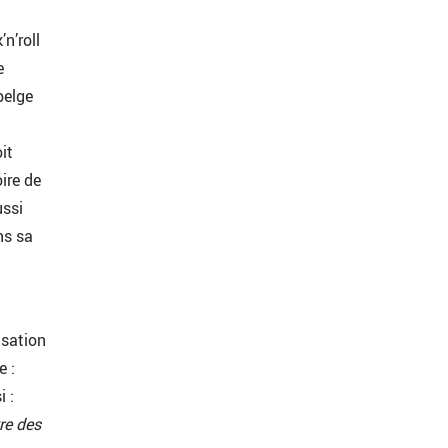
n’roll
e
belge
it
oire de
ussi
ns sa
isation
e :
i :
re des