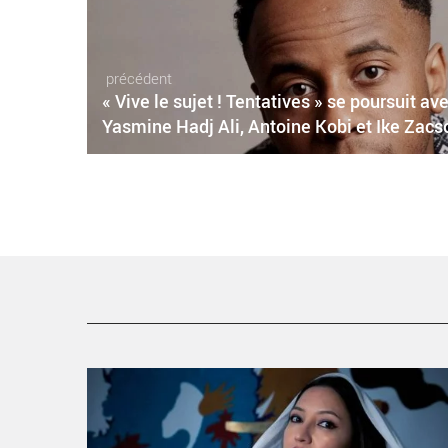
précédent
« Vive le sujet ! Tentatives » se poursuit a
Yasmine Hadj Ali, Antoine Kobi et Ike Zac
« One’s own room Inside Kabul », de Caroline Gillet et
Kubra Kadhemi, donne voix et espace aux femmes
afghanes. - Critique sortie Avignon / 2025 Avignon
Festival d’Avignon. Cloître Saint-Louis