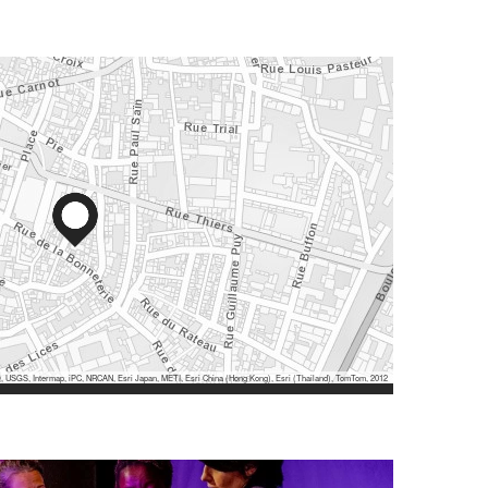
 USGS, Intermap, iPC, NRCAN, Esri Japan, METI, Esri China (Hong Kong), Esri (Thailand), TomTom, 2012