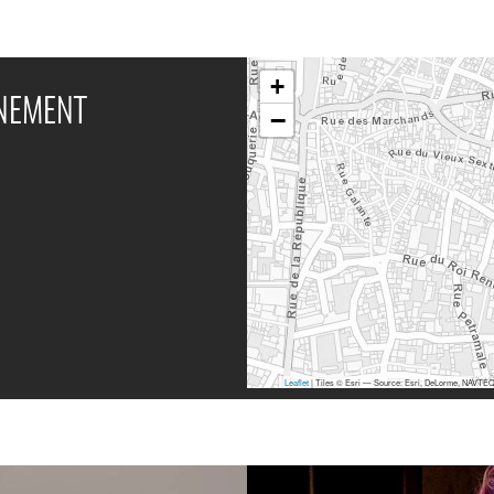
+
ÉNEMENT
−
Leaflet
| Tiles © Esri — Source: Esri, DeLorme, NAVTEQ,