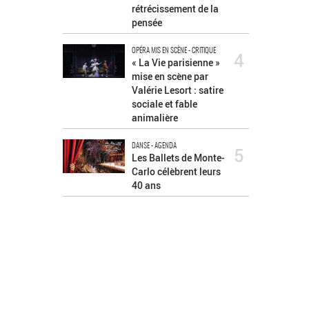
rétrécissement de la
pensée
OPÉRA MIS EN SCÈNE - CRITIQUE
4
« La Vie parisienne »
mise en scène par
Valérie Lesort : satire
sociale et fable
animalière
DANSE - AGENDA
5
Les Ballets de Monte-
Carlo célèbrent leurs
40 ans