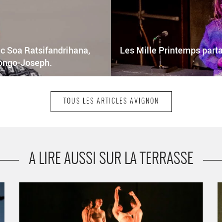
vec Soa Ratsifandrihana,
Les Mille Printemps parta
songo-Joseph.
TOUS LES ARTICLES AVIGNON
A LIRE AUSSI SUR LA TERRASSE
« Icône(s) » de Sandrine Lescourant, une danse de
C
résistance entre joie et rage - Critique sortie Avignon /
H
2025 Avignon Avignon Off. CDCN Les Hivernales
A
F