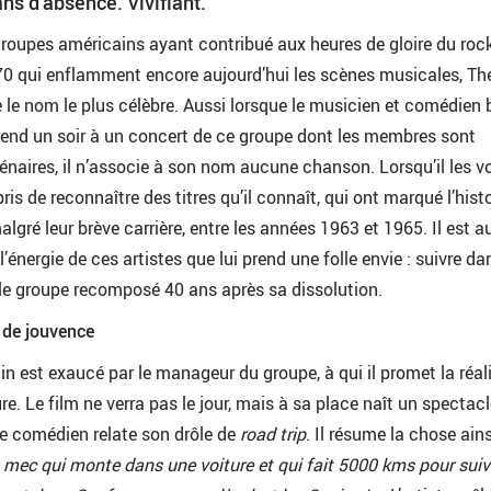
ns d’absence. Vivifiant.
roupes américains ayant contribué aux heures de gloire du rock’
70 qui enflamment encore aujourd’hui les scènes musicales, Th
re le nom le plus célèbre. Aussi lorsque le musicien et comédien 
rend un soir à un concert de ce groupe dont les membres sont
aires, il n’associe à son nom aucune chanson. Lorsqu’il les vo
pris de reconnaître des titres qu’il connaît, qui ont marqué l’hist
lgré leur brève carrière, entre les années 1963 et 1965. Il est a
l’énergie de ces artistes que lui prend une folle envie : suivre da
le groupe recomposé 40 ans après sa dissolution.
 de jouvence
in est exaucé par le manageur du groupe, à qui il promet la réal
ure. Le film ne verra pas le jour, mais à sa place naît un spectacl
 le comédien relate son drôle de
road trip
. Il résume la chose ains
un mec qui monte dans une voiture et qui fait 5000 kms pour suiv