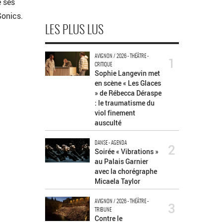
e ses
Sonics.
LES PLUS LUS
AVIGNON / 2026 - THÉÂTRE -
1
CRITIQUE
Sophie Langevin met
en scène « Les Glaces
» de Rébecca Déraspe
: le traumatisme du
viol finement
ausculté
DANSE - AGENDA
2
Soirée « Vibrations »
au Palais Garnier
avec la chorégraphe
Micaela Taylor
AVIGNON / 2026 - THÉÂTRE -
3
TRIBUNE
Contre le