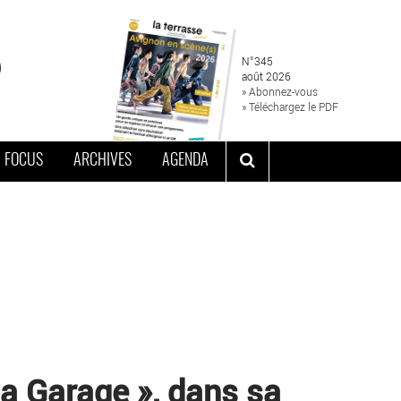
N°345
août 2026
» Abonnez-vous
» Téléchargez le PDF
FOCUS
ARCHIVES
AGENDA
a Garage », dans sa