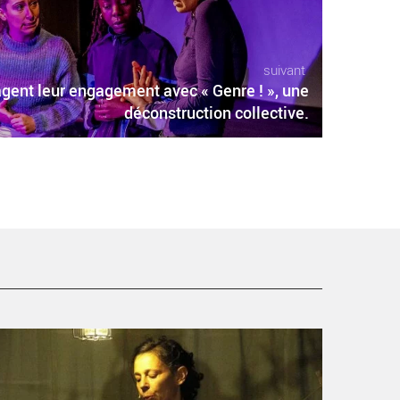
suivant
gent leur engagement avec « Genre ! », une
déconstruction collective.
yrille Atlan traverse son histoire familiale avec «
ENRIETTE ou la fabrique des folles ». - Critique sortie
vignon / 2025 Villeneuve lez Avignon Avignon Off.
estival Villeneuve en Scène