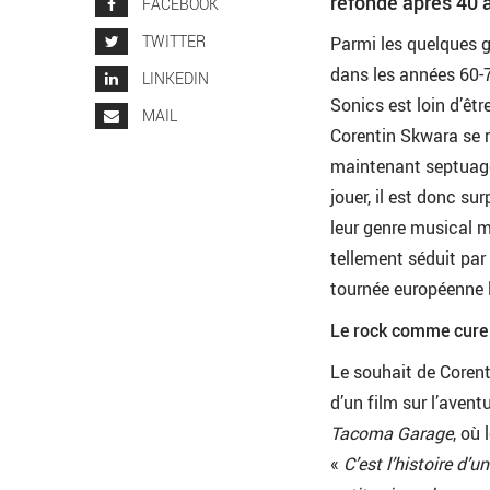
refondé après 40 a
FACEBOOK
TWITTER
Parmi les quelques g
dans les années 60-
LINKEDIN
Sonics est loin d’êt
MAIL
Corentin Skwara se 
maintenant septuagén
jouer, il est donc sur
leur genre musical ma
tellement séduit par 
tournée européenne 
Le rock comme cure
Le souhait de Corent
d’un film sur l’avent
Tacoma Garage
, où
«
C’est l’histoire d’