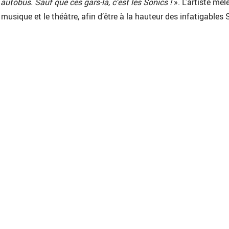
 autobus. Sauf que ces gars-là
, c
’est les Sonics
!
». L’artiste mêl
 musique et le théâtre, afin d’être à la hauteur des infatigables 