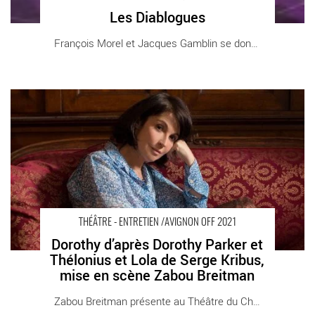
Les Diablogues
François Morel et Jacques Gamblin se donnent [...]
Dorothy d’après Dorothy Parker et Thélonius et Lola de Serge
Kribus, mise en scène Zabou Breitman - Critique sortie Théâtre
Avignon Théâtre du Chêne Noir
THÉÂTRE - ENTRETIEN /AVIGNON OFF 2021
Dorothy d’après Dorothy Parker et
Thélonius et Lola de Serge Kribus,
mise en scène Zabou Breitman
Zabou Breitman présente au Théâtre du Chêne [...]