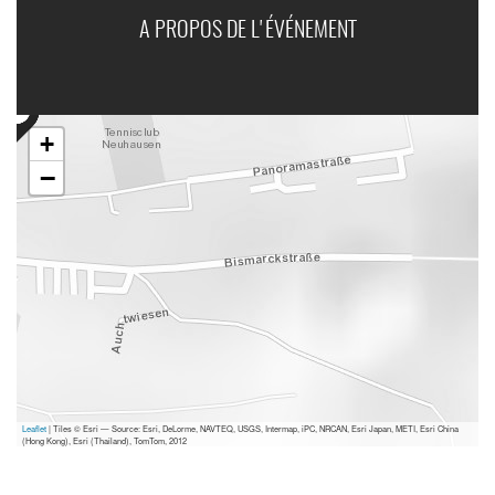
A PROPOS DE L'ÉVÉNEMENT
+
−
Leaflet
| Tiles © Esri — Source: Esri, DeLorme, NAVTEQ, USGS, Intermap, iPC, NRCAN, Esri Japan, METI, Esri China
(Hong Kong), Esri (Thailand), TomTom, 2012