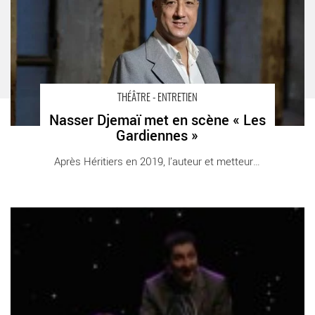
THÉÂTRE - ENTRETIEN
Nasser Djemaï met en scène « Les
Gardiennes »
Après Héritiers en 2019, l’auteur et metteur [...]
Les Diablogues - Critique sortie Théâtre