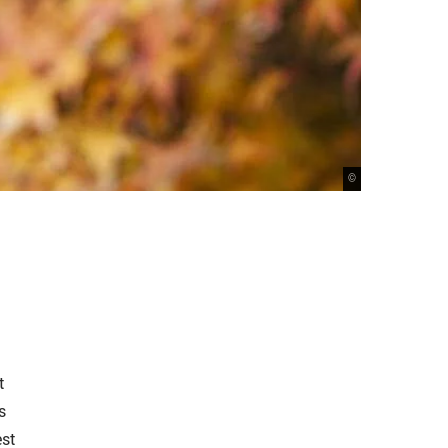
©
t
s
est