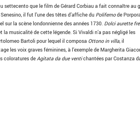
du settecento que le film de Gérard Corbiau a fait connaître au 
Senesino, il fut l’une des têtes d’affiche du
Polifemo
de Porpora
del sur la scène londonnienne des années 1730.
Dolci aurette fr
 et la musicalité de cette légende. Si Vivaldi n’a pas négligé les
tolomeo Bartoli pour lequel il composa
Ottono in villa
, il
age les voix graves féminines, à l’exemple de Margherita Giac
les coloratures de
Agitata da due venti
chantées par Costanza d