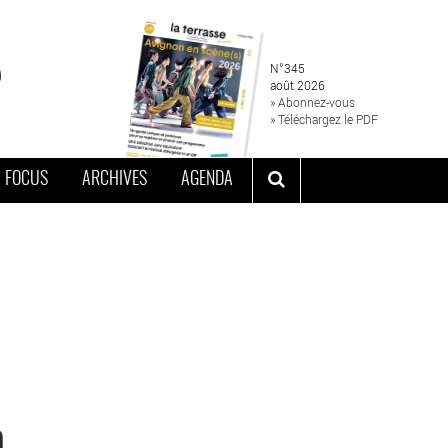
N°345
août 2026
» Abonnez-vous
» Téléchargez le PDF
FOCUS
ARCHIVES
AGENDA
n