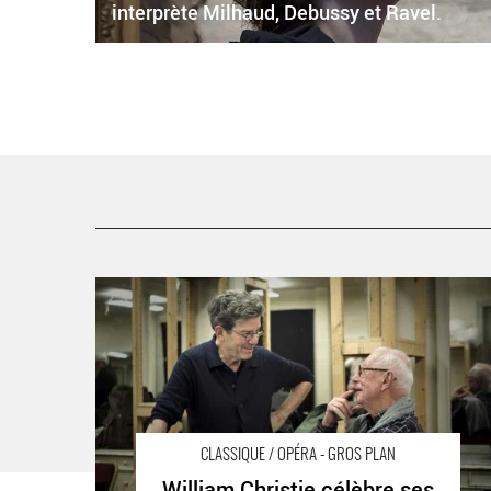
interprète Milhaud, Debussy et Ravel.
William Christie célèbre ses quatre-vingts ans avec une
nouvelle production des Fêtes d’Hébé de Rameau, mis
en scène par Robert Carsen - Critique sortie Classique 
Opéra Paris Opéra Comique
CLASSIQUE / OPÉRA - GROS PLAN
William Christie célèbre ses