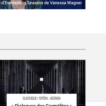
e d’Everlasting Seasons de Vanessa Wagner
 Dialogues des Carmélites » d’après Bernanos, mise en
cène Olivier Py avec une distribution renouvelée -
ritique sortie Classique / Opéra Paris Théâtre des
hamps-Élysées
CLASSIQUE / OPÉRA - AGENDA
« Dialogues des Carmélites »