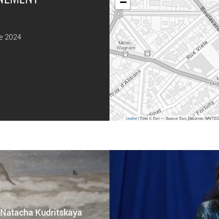
−
e 2024
Leaflet
| Tiles © Esri — Source: Esri, DeLorme, NAVTEQ,
 Natacha Kudritskaya