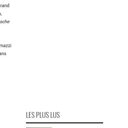
grand
,
esche
omazzi
ans
LES PLUS LUS