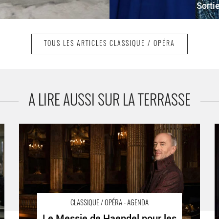
Sorti
TOUS LES ARTICLES CLASSIQUE / OPÉRA
A LIRE AUSSI SUR LA TERRASSE
Le Messie de Haendel pour les fêtes, direction Hervé
«
e
Niquet - Critique sortie Classique / Opéra Paris Théâtre
s
/
des Champs-Élysées
C
C
CLASSIQUE / OPÉRA - AGENDA
Le Messie de Haendel pour les