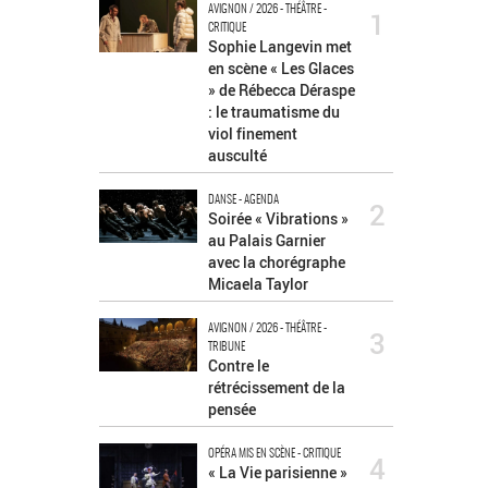
AVIGNON / 2026 - THÉÂTRE -
1
CRITIQUE
Sophie Langevin met
en scène « Les Glaces
» de Rébecca Déraspe
: le traumatisme du
viol finement
ausculté
DANSE - AGENDA
2
Soirée « Vibrations »
au Palais Garnier
avec la chorégraphe
Micaela Taylor
AVIGNON / 2026 - THÉÂTRE -
3
TRIBUNE
Contre le
rétrécissement de la
pensée
OPÉRA MIS EN SCÈNE - CRITIQUE
4
« La Vie parisienne »