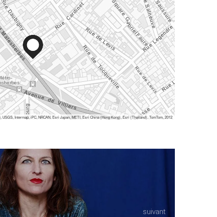
 USGS, Intermap, iPC, NRCAN, Esri Japan, METI, Esri China (Hong Kong), Esri (Thailand), TomTom, 2012
suivant