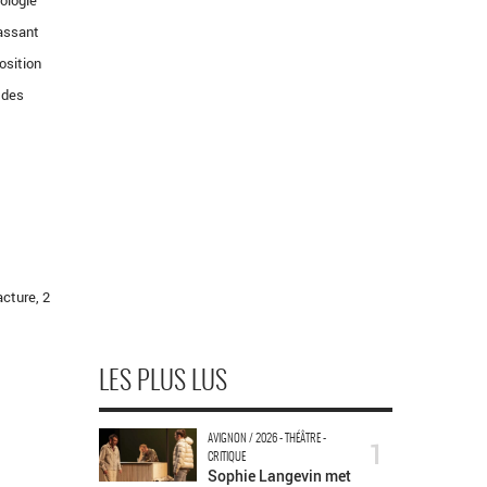
ologie
passant
osition
 des
cture, 2
LES PLUS LUS
AVIGNON / 2026 - THÉÂTRE -
1
CRITIQUE
Sophie Langevin met