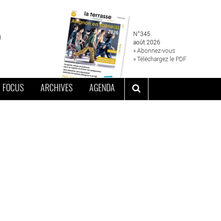
N°345
août 2026
» Abonnez-vous
» Téléchargez le PDF
FOCUS
ARCHIVES
AGENDA