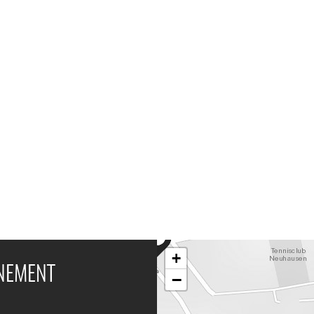
+
ÉNEMENT
−