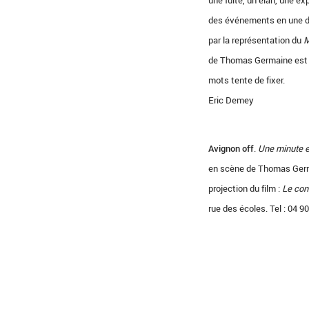
une fuite, un élan, une e
des événements en une dra
par la représentation du
M
de Thomas Germaine est de
mots tente de fixer.
Eric Demey
Avignon off
.
Une minute 
en scène de Thomas Germain
projection du film :
Le con
rue des écoles. Tel : 04 90