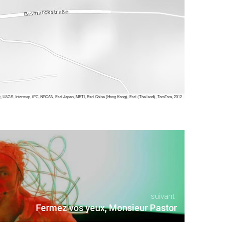
 USGS, Intermap, iPC, NRCAN, Esri Japan, METI, Esri China (Hong Kong), Esri (Thailand), TomTom, 2012
suivant
Fermez vos yeux, Monsieur Pastor