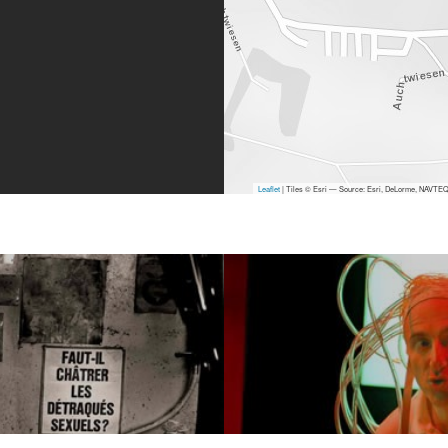
Leaflet
| Tiles © Esri — Source: Esri, DeLorme, NAVTEQ,