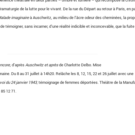
xpérience théâtrale en deux parties – ombre et lumière – qui recompose la chron
maturgie de la lutte pour le vivant. De la rue du Départ au retour à Paris, en 
alade imaginaire
à Auschwitz, au milieu de l’âcre odeur des cheminées, la prop
 témoigner, sans incarner, d’une réalité indicible et inconcevable, que la fuite
encore
, d’après
Auschwitz et après
de Charlotte Delbo. Mise
e. Du 8 au 31 juillet à 14h20. Relâche les 8, 12, 15, 22 et 26 juillet avec une
voi du 24 janvier 1943
, témoignage de femmes déportées. Théâtre de la Manufa
 85 12 71.