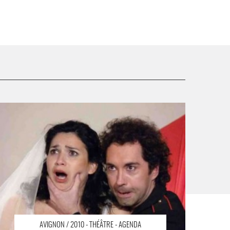
e suis Ophélie / L’Amour de Phèdre - Critique sortie
vignon / 2010
AVIGNON / 2010 - THÉÂTRE - AGENDA