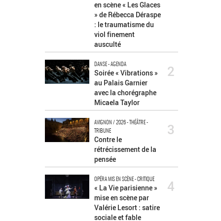
en scène « Les Glaces
» de Rébecca Déraspe
: le traumatisme du
viol finement
ausculté
DANSE - AGENDA
2
Soirée « Vibrations »
au Palais Garnier
avec la chorégraphe
Micaela Taylor
AVIGNON / 2026 - THÉÂTRE -
3
TRIBUNE
Contre le
rétrécissement de la
pensée
OPÉRA MIS EN SCÈNE - CRITIQUE
4
« La Vie parisienne »
mise en scène par
Valérie Lesort : satire
sociale et fable