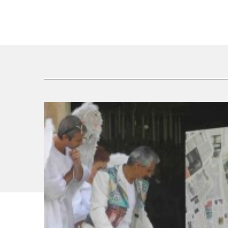
Comment Monsieur Mockinpott fut libéré de ses
tourments - Critique sortie Avignon / 2010