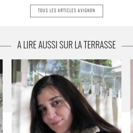
TOUS LES ARTICLES AVIGNON
A LIRE AUSSI SUR LA TERRASSE
Casanova : une quête absolue - Critique sortie Avignon /
J
2010
A