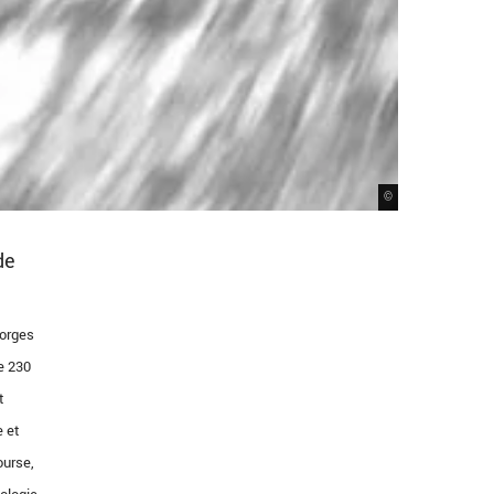
©
de
eorges
e 230
t
e et
ourse,